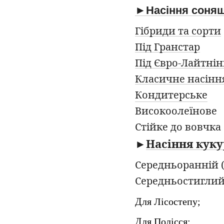
►
Насіння соня
Гібриди та сорти
Під Гранстар
Під Євро-Лайтнін
Класичне насінн
Кондитерське
Високоолеїнове
Стійке до вовчка
►
Насіння куку
Середньоранній (
Середньостиглий 
Д
ля Лісостепу;
Д
ля Полісся;