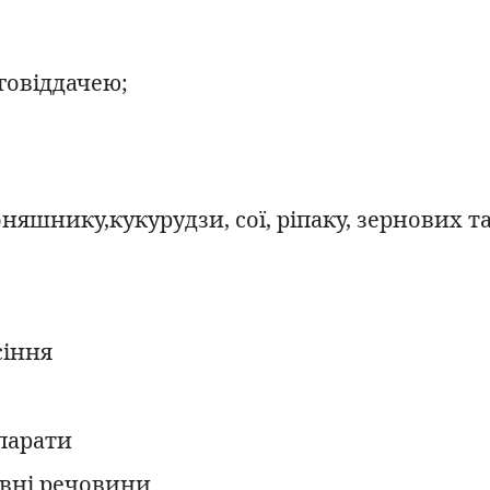
говіддачею;
няшнику,кукурудзи, сої, ріпаку, зернових та
сіння
парати
вні речовини