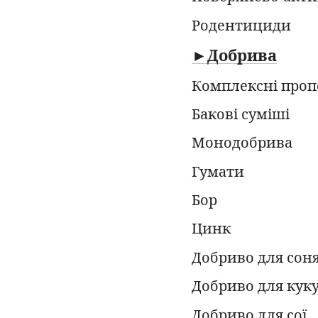
Родентициди
►Добрива
Комплексні проп
Бакові суміші
Монодобрива
Гумати
Бор
Цинк
Добриво для со
Добриво для кук
Добриво для сої