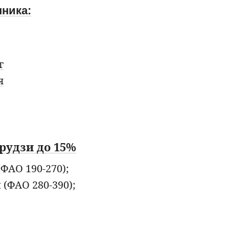
шника:
г
я
рудзи до 15%
ФАО 190-270);
(ФАО 280-390);