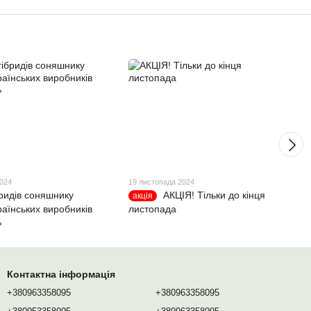
2024
19 листопада 2024
бридів соняшнику
АКЦІЯ! Тільки до кінця
акція
раїнських виробників
листопада
»
Контактна інформація
+380963358095
+380963358095