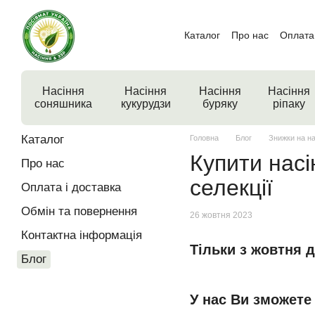
Перейти до основного контенту
Каталог
Про нас
Оплата 
Насіння
Насіння
Насіння
Насіння
соняшника
кукурудзи
буряку
ріпаку
Каталог
Головна
Блог
Знижки на на
Купити насі
Про нас
селекції
Оплата і доставка
Обмін та повернення
26 жовтня 2023
Контактна інформація
Тільки з жовтня д
Блог
У нас Ви зможете