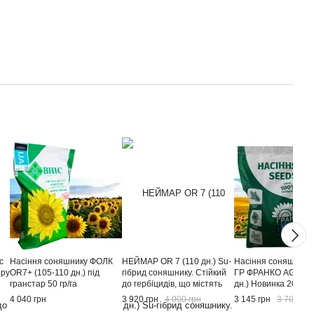
с
Насіння соняшнику ФОЛК
НЕЙМАР OR 7 (110 дн.) Su-
Насіння соняшника 
ару
OR7+ (105-110 дн.) під
гібрид соняшнику. Стійкий
ГР ФРАНКО AG (105
гранстар 50 гр/га
до гербіцидів, що містять
дн.) Новинка 2024!
трибенурон-метил (Sumo) -
4 040 грн
3 920 грн
4 000 грн
3 145 грн
3 700 грн
50 гр/га