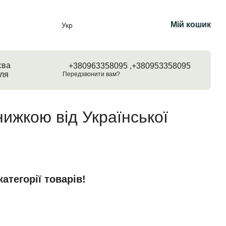
Мій кошик
Укр
єва
+380963358095 ,
+380953358095
ля
Передзвонити вам?
нижкою від Української
атегорії товарів!