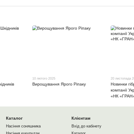
10 лютого 2025
20 листопада 
ідників
Вирощування Ярого Ріпаку
Новинки гі
компанії Ук
«НК «ГРАН
Каталог
Клієнтам
Насіння соняшника
Вхід до кабінету
Насіння кукурудзи
Каталог