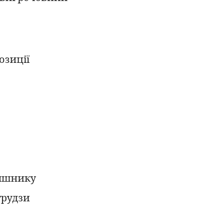
озиції
няшнику
урудзи