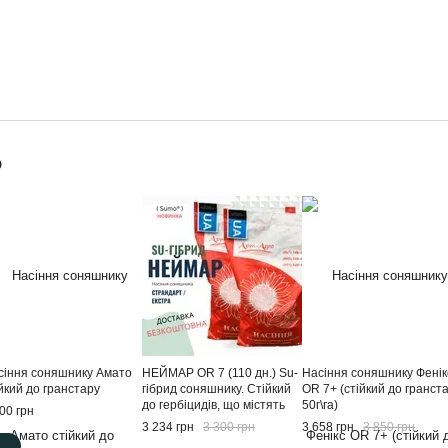
о
сіння соняшнику Амато
НЕЙМАР OR 7 (110 дн.) Su-
Насіння соняшнику Фенік
йкий до гранстару
гібрид соняшнику. Стійкий
ОR 7+ (стійкий до гранст
до гербіцидів, що містять
50г\га)
00 грн
трибенурон-метил (Sumo) -
3 234 грн
3 300 грн
3 658 грн
3 850 грн
50 гр/га