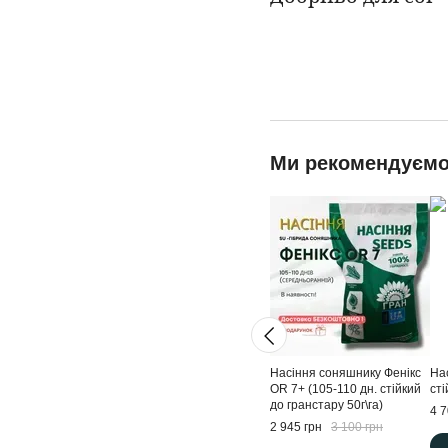
Ми рекомендуєм
Насіння соняшнику Фенікс
На
ОR 7+ (105-110 дн. стійкий
сті
до гранстару 50г\га)
4 7
2 945 грн
3 100 грн