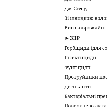
Д
ля Степу;
Зі швидкою воло
Високоврожайні
►ЗЗР
Гербіциди (для со
Інсектициди
Фунгіциди
Протруйники на
Десиканти
Бактеріальні пре
Поверхнево-акти