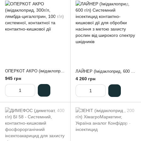
ОПЕРКОТ АКРО (імідаклоприд, 300г/л, лямбда-цигалотрин, 100 г/л) системної, контактної та контактно-кишкової дії
ЛАЙНЕР (Імідаклоприд, 600 г/л) Системний інсектицид контактно-кишкової дії для обробки насіння з метою захисту рослин від широкого спектру шкідників
945 грн
4 260 грн