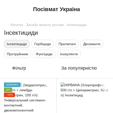
Посівмат Україна
Каталог
Засоби захисту рослин
Інсектициди
Інсектициди
Інсектициди
Гербіциди
Прилипачі
Десиканти
Протруйники
Фунгіциди
Інокулянти
Фільтр
За популярністю
НОВИНКА
ХІТ
−15%