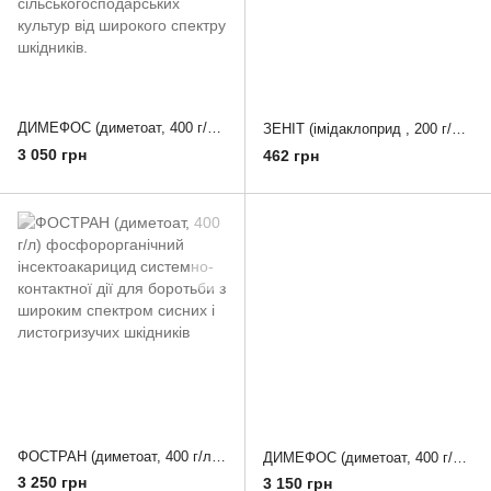
ДИМЕФОС (диметоат, 400 г/л) БІ 58 - Системний, контактно-кишковий фосфорорганічний інсектоакарицид для захисту сільськогосподарських культур від широкого спектру шкідників.
ЗЕНІТ (імідаклоприд , 200 г/л) ХімагроМаркетинг, Україна аналог Конфідор - інсектицид
3 050 грн
462 грн
ФОСТРАН (диметоат, 400 г/л) фосфорорганічний інсектоакарицид системно-контактної дії для боротьби з широким спектром сисних і листогризучих шкідників
ДИМЕФОС (диметоат, 400 г/л) Системний, контактно-кишковий фосфорорганічний інсектоакарицид для захисту сільськогосподарських культур від широкого спектру шкідників
3 250 грн
3 150 грн