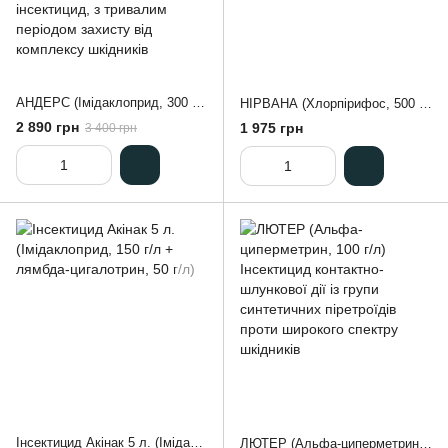
АНДЕРС (Імідаклоприд, 300 г/л + лямбда-цигалотрин, 100 г/л) Універсальний системно-контактний, двокомпонентний інсектицид, з тривалим періодом захисту від комплексу шкідників
НІРВАНА (Хлорпірифос, 500 г/л + Циперметрин, 50 г/л) Інсектицид
2 890 грн
1 975 грн
3 400 грн
Інсектицид Акінак 5 л. (Імідаклоприд, 150 г/л + лямбда-цигалотрин, 50 г/л)
ЛЮТЕР (Альфа-циперметрин, 100 г/л) Інсектицид контактно-шлункової дії із групи синтетичних піретроїдів проти широкого спектру шкідників