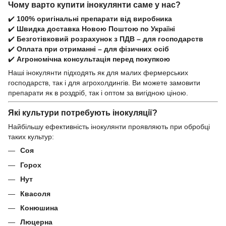
Чому варто купити інокулянти саме у нас?
✔️
100% оригінальні препарати від виробника
✔️
Швидка доставка Новою Поштою по Україні
✔️
Безготівковий розрахунок з ПДВ – для господарств
✔️
Оплата при отриманні – для фізичних осіб
✔️
Агрономічна консультація перед покупкою
Наші інокулянти підходять як для малих фермерських
господарств, так і для агрохолдингів. Ви можете замовити
препарати як в роздріб, так і оптом за вигідною ціною.
Які культури потребують інокуляції?
Найбільшу ефективність інокулянти проявляють при обробці
таких культур:
Соя
Горох
Нут
Квасоля
Конюшина
Люцерна