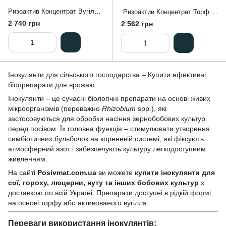
Ризоактив Концентрат Вугілля 2 кг – сухий інокулянт нового покоління для сої
Ризоактив Концентрат Торф 2 кг — біоінокулянт нового покоління для сої
2 740 грн
2 562 грн
Інокулянти для сільського господарства – Купити ефективні
біопрепарати для врожаю
Інокулянти – це сучасні біологічні препарати на основі живих
мікроорганізмів (переважно
Rhizobium
spp.), які
застосовуються для обробки насіння зернобобових культур
перед посівом. Їх головна функція – стимулювати утворення
симбіотичних бульбочок на кореневій системі, які фіксують
атмосферний азот і забезпечують культуру легкодоступним
живленням.
На сайті
Posivmat.com.ua
ви можете
купити інокулянти для
сої, гороху, люцерни, нуту та інших бобових культур
з
доставкою по всій Україні. Препарати доступні в рідкій формі,
на основі торфу або активованого вугілля.
Переваги використання інокулянтів: