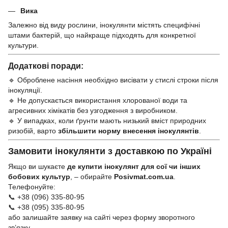
Вика
Залежно від виду рослини, інокулянти містять специфічні
штами бактерій, що найкраще підходять для конкретної
культури.
Додаткові поради:
🔹 Оброблене насіння необхідно висівати у стислі строки після
інокуляції.
🔹 Не допускається використання хлорованої води та
агресивних хімікатів без узгодження з виробником.
🔹 У випадках, коли ґрунти мають низький вміст природних
ризобій, варто
збільшити норму внесення інокулянтів
.
Замовити інокулянти з доставкою по Україні
Якщо ви шукаєте
де купити інокулянт для сої чи інших
бобових культур
, – обирайте
Posivmat.com.ua
.
Телефонуйте:
📞 +38 (096) 335-80-95
📞 +38 (095) 335-80-95
або залишайте заявку на сайті через форму зворотного
зв’язку.