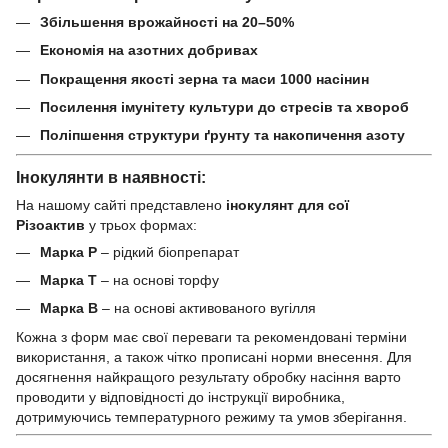
Збільшення врожайності на 20–50%
Економія на азотних добривах
Покращення якості зерна та маси 1000 насінин
Посилення імунітету культури до стресів та хвороб
Поліпшення структури ґрунту та накопичення азоту
Інокулянти в наявності:
На нашому сайті представлено
інокулянт для сої
Різоактив
у трьох формах:
Марка Р
– рідкий біопрепарат
Марка Т
– на основі торфу
Марка В
– на основі активованого вугілля
Кожна з форм має свої переваги та рекомендовані терміни
використання, а також чітко прописані норми внесення. Для
досягнення найкращого результату обробку насіння варто
проводити у відповідності до інструкції виробника,
дотримуючись температурного режиму та умов зберігання.