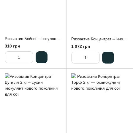
​​​​​​​Ризоактив Бобові – інокулянт для всіх бобових культур
Ризоактив Концентрат – інноваційний інокулянт для сої
310 грн
1 072 грн