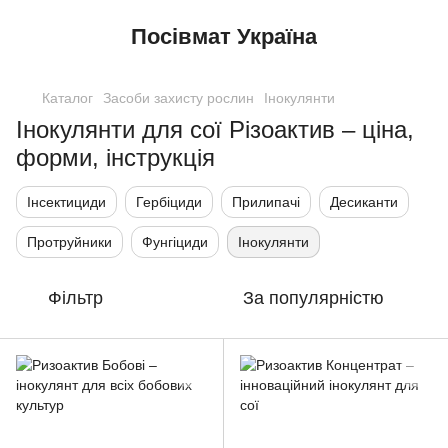
Посівмат Україна
Каталог
Засоби захисту рослин
Інокулянти
Інокулянти для сої Різоактив – ціна,
форми, інструкція
Інсектициди
Гербіциди
Прилипачі
Десиканти
Протруйники
Фунгіциди
Інокулянти
Фільтр
За популярністю