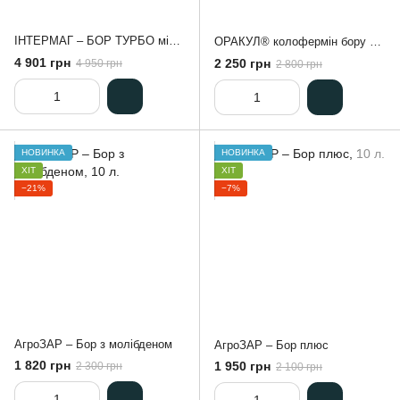
ІНТЕРМАГ – БОР ТУРБО мікродобрива, 20 л
ОРАКУЛ® колофермін бору – Мікродобрива, 10 л
4 901 грн
2 250 грн
4 950 грн
2 800 грн
НОВИНКА
НОВИНКА
ХІТ
ХІТ
−21%
−7%
АгроЗАР – Бор з молібденом
АгроЗАР – Бор плюс
1 820 грн
1 950 грн
2 300 грн
2 100 грн