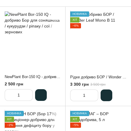
НОВИНКА
ХІТ
−6%
NewPlant Bor-150 IQ - добриво Бор для соняшника / кукурудзи / ріпаку / сої / зернових
Рідке добриво БОР / Wonder Leaf Mono B 11
2 500 грн
3 300 грн
3 500 грн
НОВИНКА
НОВИНКА
ХІТ
ХІТ
−2%
−5%