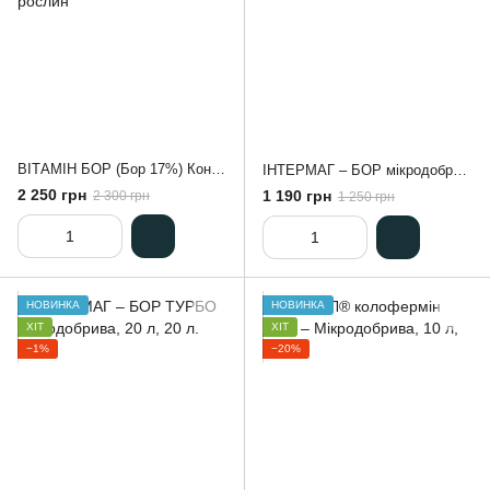
ВІТАМІН БОР (Бор 17%) Кондиціонер-добриво для усунення дефіциту бору у рослин
ІНТЕРМАГ – БОР мікродобрива, 5 л
2 250 грн
1 190 грн
2 300 грн
1 250 грн
НОВИНКА
НОВИНКА
ХІТ
ХІТ
−1%
−20%