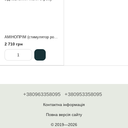
АМIНОПРIМ (стимулятор росту рослини) для підвищення стійкості до стресів, прискорення відновлення після стресу
2 710 грн
+380963358095
+380953358095
Контактна інформація
Повна версія сайту
© 2019—2026