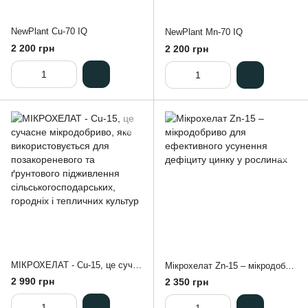
NewPlant Cu-70 IQ
NewPlant Mn-70 IQ
2 200 грн
2 200 грн
МIКРОХЕЛАТ - Cu-15, це сучасне мікродобриво, яке використовується для позакореневого та ґрунтового підживлення сільськогосподарських, городніх і тепличних культур
Мікрохелат Zn-15 – мікродобриво для ефективного усунення дефіциту цинку у рослинах
2 990 грн
2 350 грн