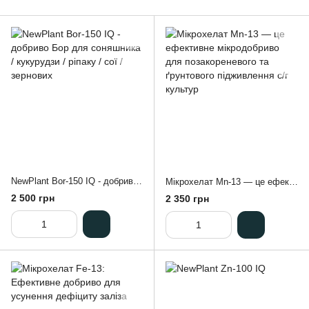
NewPlant Bor-150 IQ - добриво Бор для соняшника / кукурудзи / ріпаку / сої / зернових
Мікрохелат Mn-13 — це ефективне мікродобриво для позакореневого та ґрунтового підживлення с/г культур
2 500 грн
2 350 грн