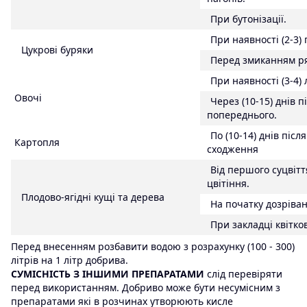
При
бутонізації
.
При наявності
(2-3)
Цукрові буряки
Перед
змиканням
р
При
наявності
(3-4)
Овочі
Через (
10-15)
днів
п
попереднього.
По
(10-14
)
днів
після
Картопля
сходження
Від
першого
суцвітт
цвітіння.
Плодово-
ягідні
кущі та дерева
На початку
дозріва
При
закладці
квітко
Перед внесенням розбавити водою з розрахунку (100 - 300)
літрів на 1 літр добрива.
СУМІСНІСТЬ З ІНШИМИ ПРЕПАРАТАМИ
слід перевіряти
перед використанням. Добриво може бути несумісним з
препаратами які в розчинах утворюють кисле