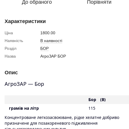
До обраного
Порівняти
Характеристики
Ціна
1800.00
Наявність
В наявності
Розділ
БОР
Назва
АгроЗАР БОР
Опис
АгроЗАР — Бор
Бор
(B)
грамів на літр
115
Концентроване легкозасвоюване, рідке хелатне добриво
призначене для позакореневого підживлення
сільськогосподарських культур.