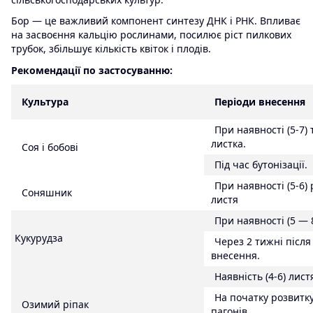
Бор — це важливий компонент синтезу ДНК і РНК. Впливає
на засвоєння кальцію рослинами, посилює ріст пилкових
трубок, збільшує кількість квіток і плодів.
Рекомендації по застосуванню:
Культура
Періоди
внесення
При наявності
(
5-7)
листка
.
Соя
і
бобові
Під час
бутонізації
.
При наявності
(5-6)
Соняшник
листя
При наявності
(
5 — 
Кукурудза
Через 2
тижні
після
внесення.
Наявність
(
4-6)
лист
На початку
розвитк
Озимий
ріпак
пагонів.