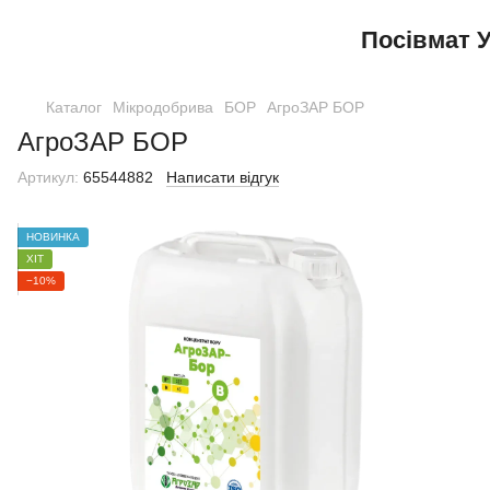
Посівмат У
Каталог
Мікродобрива
БОР
АгроЗАР БОР
АгроЗАР БОР
Артикул:
65544882
Написати відгук
НОВИНКА
ХІТ
−10%