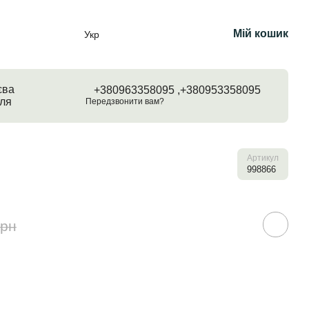
Мій кошик
Укр
єва
+380963358095 ,
+380953358095
ля
Передзвонити вам?
Артикул
998866
грн