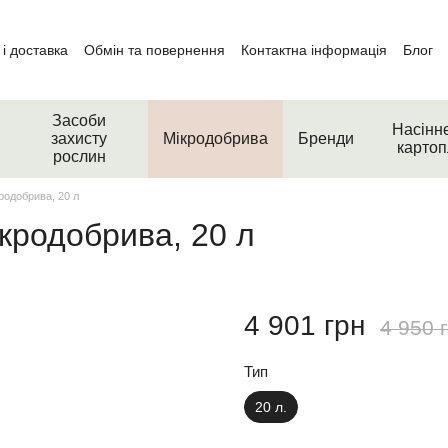
і доставка
Обмін та повернення
Контактна інформація
Блог
Засоби
Насінн
захисту
Мікродобрива
Бренди
картоп
рослин
одобрива, 20 л
родобрива, 20 л
4 901 грн
4 950 
Тип
20 л.