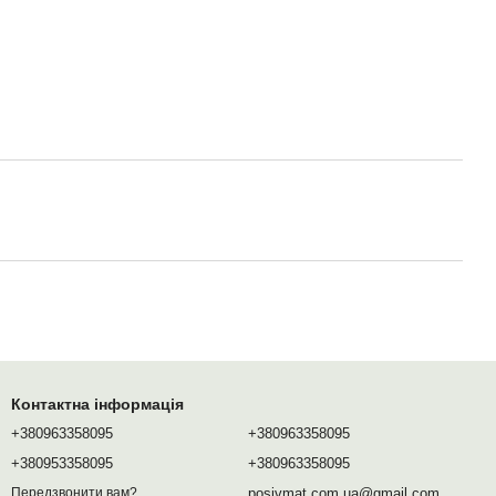
Контактна інформація
+380963358095
+380963358095
+380953358095
+380963358095
posivmat.com.ua@gmail.com
Передзвонити вам?