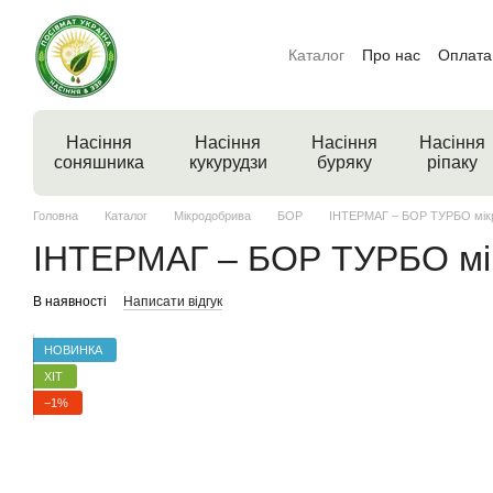
Перейти до основного контенту
Каталог
Про нас
Оплата 
Насіння
Насіння
Насіння
Насіння
соняшника
кукурудзи
буряку
ріпаку
Головна
Каталог
Мікродобрива
БОР
ІНТЕРМАГ – БОР ТУРБО мікр
ІНТЕРМАГ – БОР ТУРБО мік
В наявності
Написати відгук
НОВИНКА
ХІТ
−1%