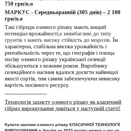
750 грн/п.о
МАРКУС
- Середньоранній (305 днів) – 2 100
грн/п.о
Такі гібриди озимого ріпаку мають вищий
потенціал врожайності,є
невибагливі до типу
грунтів з мають високу стійкість до морозів
. Їм
характерна, с
табільна висока урожайність і
рентабельність через те, що географія і площа
посіву озимого ріпаку української селекції
збільшуються з кожним роком. Виробнику
селекційного насіння вдалося досягти найвищої
якості сортів, тим самим забезпечуючи невисоку
вартість посівного ресурсу.
------------------------
Технологія захисту озимого ріпаку як класичний
гібрид вирощування дивіться у наступній статті!
Купити насіння озимого ріпаку КЛАСИЧНОЇ ТЕХНОЛОГІЇ
ВИРОЩУВАННЯ в Україні на 2023 посіву можна у нас на