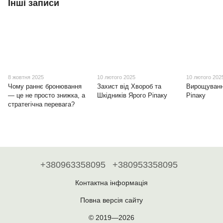
Інші записи
8 жовтня 2025
10 лютого 2025
10 лютого 202
Чому раннє бронювання
Захист від Хвороб та
Вирощуванн
— це не просто знижка, а
Шкідників Ярого Ріпаку
Ріпаку
стратегічна перевага?
+380963358095
+380953358095
Контактна інформація
Повна версія сайту
© 2019—2026