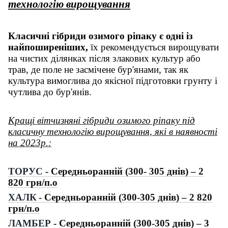
технологію вирощування
Класичні гібриди озимого ріпаку є одні із
найпоширеніших,
їх рекомендується вирощувати
на чистих ділянках після злакових культур або
трав, де поле не засмічене бур'янами, так як
культура вимоглива до якісної підготовки грунту і
чутлива до бур'янів.
Кращі вітчизняні гібриди озимого ріпаку під
класичну технологію вирощування, які в наявності
на 2023р.:
ТОРУС
- Середньоранній (300- 305 днів) – 2
820 грн/п.о
ХАЛК
- Середньоранній (300-305 днів) – 2 820
грн/п.о
ЛАМБЕР
- Середньоранній (300-305 днів) – 3