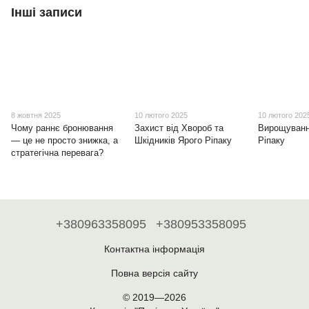
Інші записи
8 жовтня 2025
10 лютого 2025
10 лютого 202
Чому раннє бронювання
Захист від Хвороб та
Вирощуванн
— це не просто знижка, а
Шкідників Ярого Ріпаку
Ріпаку
стратегічна перевага?
+380963358095
+380953358095
Контактна інформація
Повна версія сайту
© 2019—2026