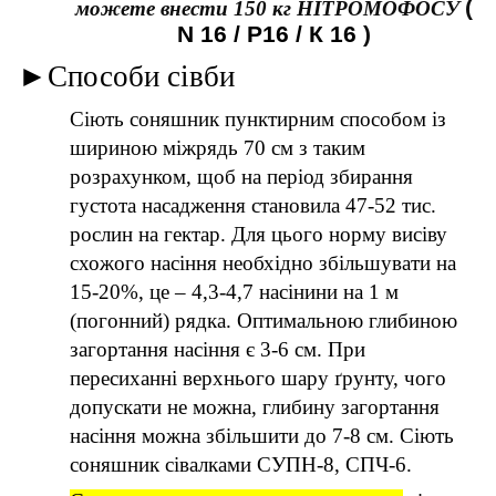
(
можете внести 150 кг НІТРОМОФОСУ
N 16 / P16 / К 16
)
►
Способи сівби
Сіють соняшник пунктирним способом із
шириною міжрядь 70 см з таким
розрахунком, щоб на період збирання
густота насадження становила 47-52 тис.
рослин на гектар. Для цього норму висіву
схожого насіння необхідно збільшувати на
15-20%, це – 4,3-4,7 насінини на 1 м
(погонний) рядка. Оптимальною глибиною
загортання насіння є 3-6 см. При
пересиханні верхнього шару ґрунту, чого
допускати не можна, глибину загортання
насіння можна збільшити до 7-8 см.
Сіють
соняшник сівалками СУПН-8, СПЧ-6.