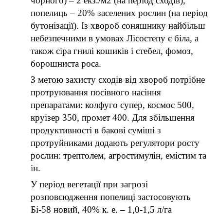
чорного) – 2 екз./м2 (на період сходів),
попелиць – 20% заселених рослин (на період
бутонізації). Із хвороб соняшнику найбільш
небезпечними в умовах Лісостепу є біла, а
також сіра гнилі кошиків і стебел, фомоз,
борошниста роса.
З метою захисту сходів від хвороб потрібне
протруювання посівного насіння
препаратами: колфуго супер, космос 500,
круізер 350, промет 400. Для збільшення
продуктивності в бакові суміші з
протруйниками додають регулятори росту
рослин: трептолем, агростимулін, емістим та
ін.
У період вегетації при загрозі
розповсюдження попелиці застосовують
Бі-58 новий, 40% к. е. – 1,0-1,5 л/га