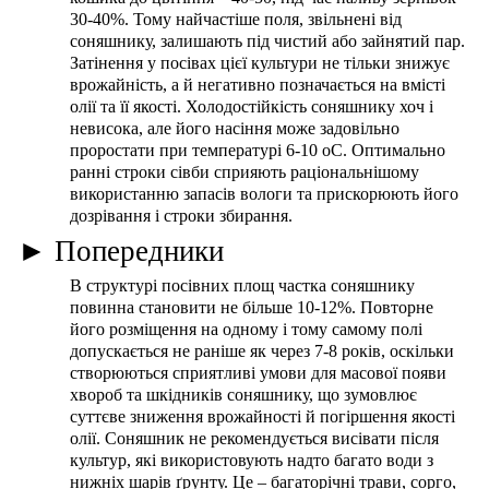
30-40%. Тому найчастіше поля, звільнені від
соняшнику, залишають під чистий або зайнятий пар.
Затінення у посівах цієї культури не тільки знижує
врожайність, а й негативно позначається на вмісті
олії та її якості. Холодостійкість соняшнику хоч і
невисока, але його насіння може задовільно
проростати при температурі 6-10 оС. Оптимально
ранні строки сівби сприяють раціональнішому
використанню запасів вологи та прискорюють його
передники
дозрівання і строки збирання.
► Попередники
В структурі посівних площ частка соняшнику
повинна становити не більше 10-12%. Повторне
його розміщення на одному і тому самому полі
допускається не раніше як через 7-8 років, оскільки
створюються сприятливі умови для масової появи
хвороб та шкідників соняшнику, що зумовлює
суттєве зниження врожайності й погіршення якості
олії. Соняшник не рекомендується висівати після
культур, які використовують надто багато води з
нижніх шарів ґрунту. Це – багаторічні трави, сорго,