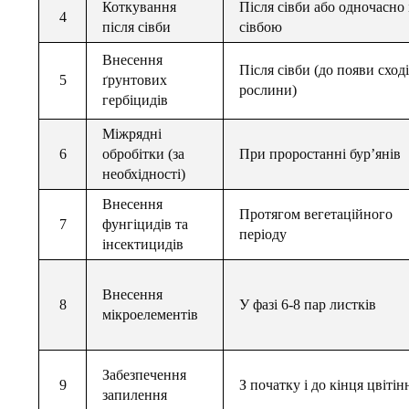
Коткування
Після сівби або одночасно 
4
після сівби
сівбою
Внесення
Після сівби (до появи сход
5
ґрунтових
рослини)
гербіцидів
Міжрядні
6
обробітки (за
При проростанні бур’янів
необхідності)
Внесення
Протягом вегетаційного
7
фунгіцидів та
періоду
інсектицидів
Внесення
8
У фазі 6-8 пар листків
мікроелементів
Забезпечення
9
З початку і до кінця цвітін
запилення