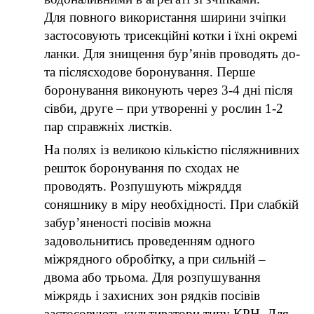
Для повного використання ширини зчіпки
застосовують трисекційні котки і їхні окремі
ланки. Для знищення бур’янів проводять до-
та післясходове боронування. Перше
боронування виконують через 3-4 дні після
сівби, друге – при утворенні у рослин 1-2
пар справжніх листків.
На полях із великою кількістю післяжнивних
решток боронування по сходах не
проводять. Розпушують міжряддя
соняшнику в міру необхідності. При слабкій
забур’яненості посівів можна
задовольнитись проведенням одного
міжрядного обробітку, а при сильній –
двома або трьома. Для розпушування
міжрядь і захисних зон рядків посівів
застосовують культиватори типу КРН. Для