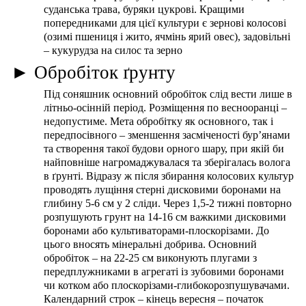
суданська трава, буряки цукрові. Кращими
попередниками для цієї культури є зернові колосові
(озимі пшениця і жито, ячмінь ярий овес), задовільні
– кукурудза на силос та зерно
► Обробіток ґрунту
Під соняшник основний обробіток слід вести лише в
літньо-осінній період. Розміщення по веснооранці –
недопустиме. Мета обробітку як основного, так і
передпосівного – зменшення засміченості бур’янами
та створення такої будови орного шару, при якій би
найповніше нагромаджувалася та зберігалась волога
в ґрунті. Відразу ж після збирання колосових культур
проводять лущіння стерні дисковими боронами на
глибину 5-6 см у 2 сліди. Через 1,5-2 тижні повторно
розпушують грунт на 14-16 см важкими дисковими
боронами або культиваторами-плоскорізами. До
цього вносять мінеральні добрива. Основний
обробіток – на 22-25 см виконують плугами з
передплужниками в агрегаті із зубовими боронами
чи котком або плоскорізами-глибокорозпушувачами.
Календарний строк – кінець вересня – початок