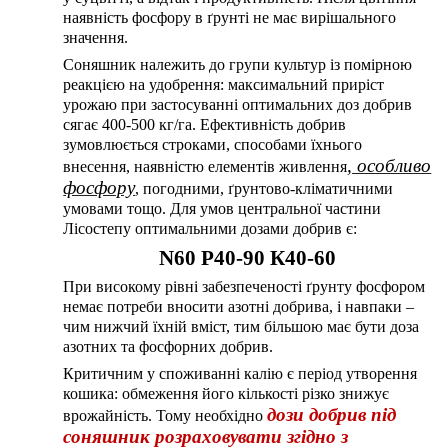
наявність фосфору в ґрунті не має вирішального
значення.
Соняшник належить до групи культур із помірною
реакцією на удобрення: максимальний приріст
урожаю при застосуванні оптимальних доз добрив
сягає 400-500 кг/га. Ефективність добрив
зумовлюється строками, способами їхнього
, особливо
внесення, наявністю елементів живлення
фосфору
, погодними, ґрунтово-кліматичними
умовами тощо.
Для умов центральної частини
Лісостепу оптимальними дозами добрив є:
N60 P40-90 К40-60
При високому рівні забезпеченості ґрунту фосфором
немає потреби вносити азотні добрива, і навпаки –
чим нижчий їхній вміст, тим більшою має бути доза
азотних та фосфорних добрив.
Критичним у споживанні калію є період утворення
кошика: обмеження його кількості різко знижує
дози добрив під
врожайність. Тому необхідно
соняшник розраховувати згідно з