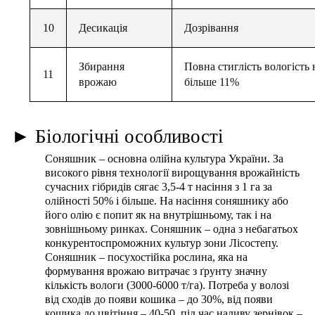
10
Десикація
Дозрівання
Збирання
Повна стиглість вологість 
11
врожаю
більше 11%
► Біологічні особливості
Соняшник – основна олійна культура України. За
високого рівня технології вирощування врожайність
сучасних гібридів сягає 3,5-4 т насіння з 1 га за
олійності 50% і більше. На насіння соняшнику або
його олію є попит як на внутрішньому, так і на
зовнішньому ринках. Соняшник – одна з небагатьох
конкурентоспроможних культур зони Лісостепу.
Соняшник – посухостійка рослина, яка на
формування врожаю витрачає з ґрунту значну
кількість вологи (3000-6000 т/га). Потреба у волозі
від сходів до появи кошика – до 30%, від появи
кошика до цвітіння – 40-50, під час наливу зернівок –