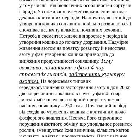
у тому числі – від біологічних особливостей сорту чи
гібрида. У споживанні елементів живлення він має
декілька критичних періодів. На початку вегетації до
утворення кошика соняшник повільно розвивається і
споживає незначну кількість поживних речовин.
Потреба в елементах живлення зростає у період від
утворення кошика до початку дозрівання. Надмірне
живлення азотом на початку розвитку й недостача
азоту у фазі утворення кошика призводять до
Тому
зниження продуктивності соняшнику.
важливо, починаючи
з фази 4 пар
справжніх листків,
забезпечити
культуру
азотом
.
На чорноземах типових
середньосуглинкових застосування азоту в дозі 20 кг
діючої речовини локально в грунт у фазі 4-5 пар
листків забезпечує достовірний приріст урожаю
насіння соняшнику – 250 кг/га. Початковий період
від сходів до утворення кошика є критичним щодо
фосфорного живлення. Нестача його спричинює
порушення азотного обміну, що уповільнює розвиток
рослин, зменшується їхня величина, кількість квіток
у суцвітті, а відтак і продуктивність. Після цвітіння