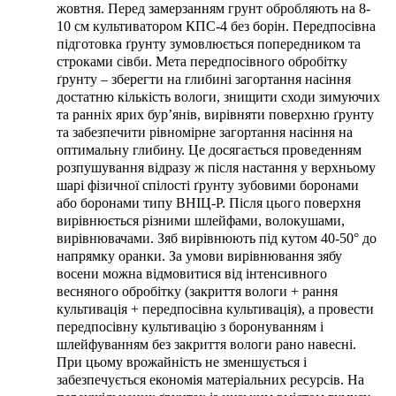
жовтня. Перед замерзанням грунт обробляють на 8-
10 см культиватором КПС-4 без борін. Передпосівна
підготовка ґрунту зумовлюється попередником та
строками сівби. Мета передпосівного обробітку
ґрунту – зберегти на глибині загортання насіння
достатню кількість вологи, знищити сходи зимуючих
та ранніх ярих бур’янів, вирівняти поверхню ґрунту
та забезпечити рівномірне загортання насіння на
оптимальну глибину. Це досягається проведенням
розпушування відразу ж після настання у верхньому
шарі фізичної спілості ґрунту зубовими боронами
або боронами типу ВНІЦ-Р. Після цього поверхня
вирівнюється різними шлейфами, волокушами,
вирівнювачами. Зяб вирівнюють під кутом 40-50° до
напрямку оранки. За умови вирівнювання зябу
восени можна відмовитися від інтенсивного
весняного обробітку (закриття вологи + рання
культивація + передпосівна культивація), а провести
передпосівну культивацію з боронуванням і
шлейфуванням без закриття вологи рано навесні.
При цьому врожайність не зменшується і
забезпечується економія матеріальних ресурсів. На