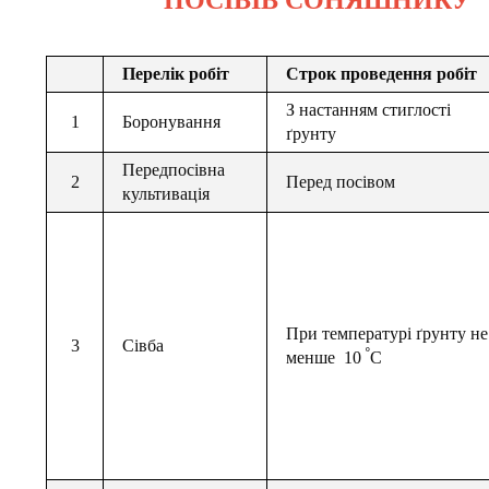
ПОСІВІВ СОНЯШНИКУ
Перелік робіт
Строк проведення робіт
З настанням стиглості
1
Боронування
ґрунту
Передпосівна
2
Перед посівом
культивація
При температурі ґрунту не
3
Сівба
º
менше 10
С