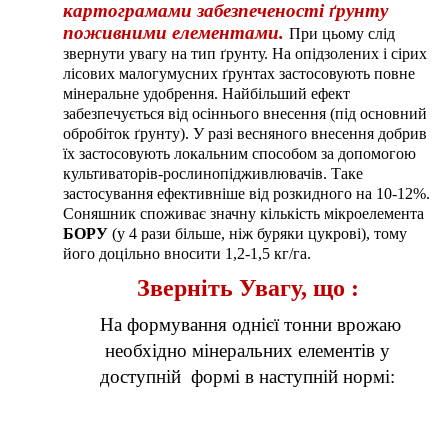
картограмами забезпеченості ґрунту
поживними елементами.
При цьому слід
звернути увагу на тип ґрунту. На опідзолених і сірих
лісових малогумусних ґрунтах застосовують повне
мінеральне удобрення. Найбільший ефект
забезпечується від осіннього внесення (під основний
обробіток ґрунту). У разі весняного внесення добрив
їх застосовують локальним способом за допомогою
культиваторів-рослинопідживлювачів. Таке
застосування ефективніше від розкидного на 10-12%.
Соняшник споживає значну кількість мікроелемента
БОРУ
(у 4 рази більше, ніж буряки цукрові), тому
його доцільно вносити 1,2-1,5 кг/га.
Зверніть Увагу, що :
На формування однієї тонни врожаю
необхідно мінеральних елементів у
доступній формі в наступній нормі: