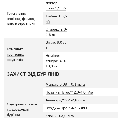
Доктор
Кроп 1,5 л/т
Пліснявіння
Тіабен Т 0,5
насіння, фомоз,
л/т
біла и сіра гнилі
Стиракс 2,0-
2,5 л/т
Вітакс 8,0 л/
т
Комплекс
ґрунтових
Номінал
шкідників
Ультра* 4,0-
10,0 л/т
ЗАХИСТ ВІД БУР’ЯНІВ
Магістр 0,08 – 0,1 кг/га
Позитив Плюс** 2,0-4,0 л/га
Авангард** 2,4-2,6 л/га
Однорічні злакові
Вождь – Про** 4-4,5 л/га
та дводольні
бур’яни
Клок 2,0-3,0 л/га