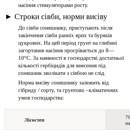
насіння стимуляторами росту.
►
Строки сівби, норми висіву
До сівби соняшнику, приступають після
закінчення сівби ранніх ярих та буряків
цукрових. На цей період грунт на глибині
загортання насіння прогрівається до 8—
10°С. За наявності в господарстві достатньої
кількості гербіцидів для внесення під
соняшник зволікати з сівбою не слід.
Норма висіву соняшнику залежить від
гібриду / сорту, та грунтово –кліматичних
умов господарства:
70
Лісостеп
на