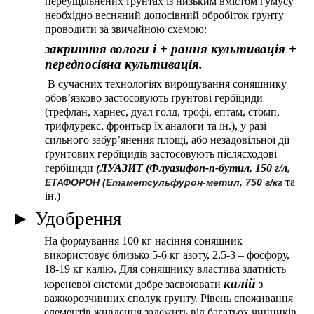
переущільнених ґрунтах із низьким вмістом гумусу
необхідно весняний допосівний обробіток ґрунту
проводити за звичайною схемою:
закриття вологи і + рання культивація +
передпосівна культивація.
В сучасних технологіях вирощування соняшнику
обов’язково застосовують ґрунтові гербіциди
(трефлан, харнес, дуал голд, трофі, ептам, стомп,
трифлурекс, фронтьєр їх аналоги та ін.), у разі
сильного забур’янення площі, або незадовільної дії
ґрунтових гербіцидів застосовують післясходові
гербіциди
(
ЛУАЗИТ (Флуазифоп-п-бутил, 150 г/л
,
та
ЕТАФОРОН (Етаметсульфурон-метил
,
750 г/кг
ін.)
► Удобрення
На формування 100 кг насіння соняшник
використовує близько 5-6 кг азоту, 2,5-3 – фосфору,
18-19 кг калію. Для соняшнику властива здатність
калій
кореневої системи добре засвоювати
з
важкорозчинних сполук ґрунту. Рівень споживання
елементів живлення залежить від багатьох чинників,