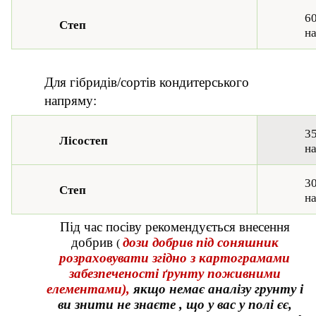
60
Степ
на
Для гібридів/сортів кондитерського
напряму:
35
Лісостеп
на
30
Степ
на
Під час посіву рекомендується внесення
добрив
дози добрив під соняшник
(
розраховувати згідно з картограмами
забезпеченості ґрунту поживними
елементами),
якщо немає аналізу грунту і
ви знити не знаєте , що у вас у полі єє,