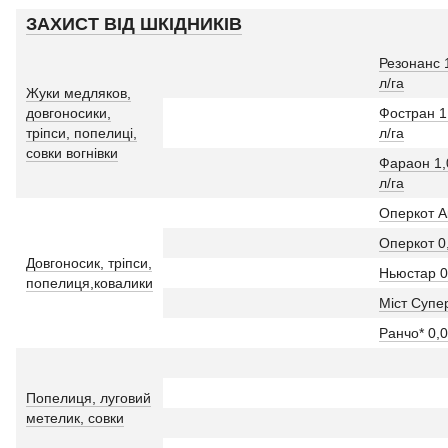
ЗАХИСТ ВІД ШКІДНИКІВ
Резонанс 
л/га
Жуки медляков,
довгоносики,
Фостран 1
тріпси, попелиці,
л/га
совки вогнівки
Фараон 1,
л/га
Оперкот Ак
Оперкот 0,
Довгоносик, тріпси,
Ньюстар 0,
попелиця,ковалики
Міст Супер
Ранчо* 0,0
Попелиця, луговий
метелик, совки