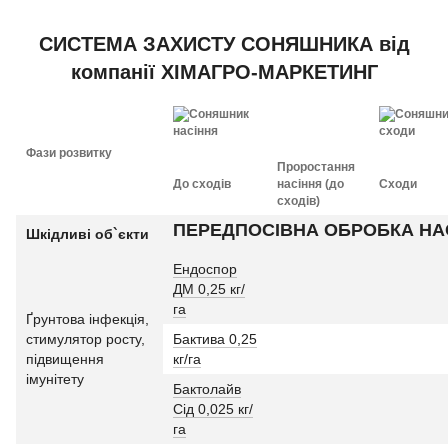
СИСТЕМА ЗАХИСТУ СОНЯШНИКА від
компанії ХІМАГРО-МАРКЕТИНГ
Фази розвитку
Проростання
До сходів
насіння (до
Сходи
сходів)
ПЕРЕДПОСІВНА ОБРОБКА НА
Шкідливі об`єкти
Ендоспор
ДМ 0,25 кг/
га
Ґрунтова інфекція,
стимулятор росту,
Бактива 0,25
підвищення
кг/га
імунітету
Бактолайв
Сід 0,025 кг/
га