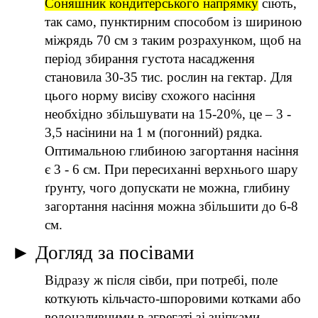
Соняшник кондитерського напрямку
сіють,
так само, пунктирним способом із шириною
міжрядь 70 см з таким розрахунком, щоб на
період збирання густота насадження
становила 30-35 тис. рослин на гектар. Для
цього норму висіву схожого насіння
необхідно збільшувати на 15-20%, це – 3 -
3,5 насінини на 1 м (погонний) рядка.
Оптимальною глибиною загортання насіння
є 3 - 6 см. При пересиханні верхнього шару
ґрунту, чого допускати не можна, глибину
загортання насіння можна збільшити до 6-8
см.
►
Догляд за посівами
Відразу ж після сівби, при потребі, поле
коткують кільчасто-шпоровими котками або
водоналивними в агрегаті зі зчіпками.