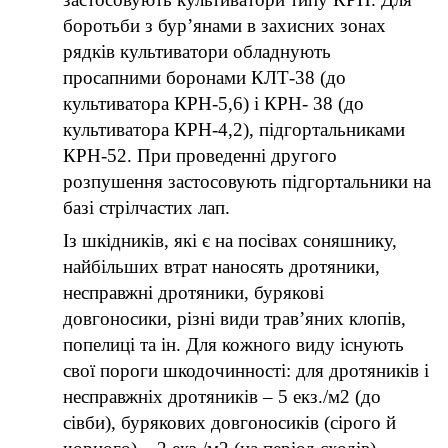
боротьби з бур’янами в захисних зонах
рядків культиватори обладнують
просапними боронами КЛТ-38 (до
культиватора КРН-5,6) і КРН- 38 (до
культиватора КРН-4,2), підгортальниками
КРН-52. При проведенні другого
розпушення застосовують підгортальники на
базі стрілчастих лап.
Із шкідників, які є на посівах соняшнику,
найбільших втрат наносять дротяники,
несправжні дротяники, бурякові
довгоносики, різні види трав’яних клопів,
попелиці та ін. Для кожного виду існують
свої пороги шкодочинності: для дротяників і
несправжніх дротяників – 5 екз./м2 (до
сівби), бурякових довгоносиків (сірого й