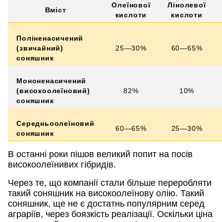
Олеїнової
Лінолевої
Вміст
кислоти
кислоти
Поліненасичений
(звичайний)
25—30%
60—65%
соняшник
Мононенасичений
(високоолеїновий)
82%
10%
соняшник
Середньоолеїновий
60—65%
25—30%
соняшник
В останні роки пішов великий попит на посів
високоолеїнивих гібридів.
Через те, що компанії стали більше переробляти
такий соняшник на високоолеїнову олію. Такий
соняшник, ще не є достатнь популярним серед
аграріїв, через боязкість реалізації. Оскільки ціна