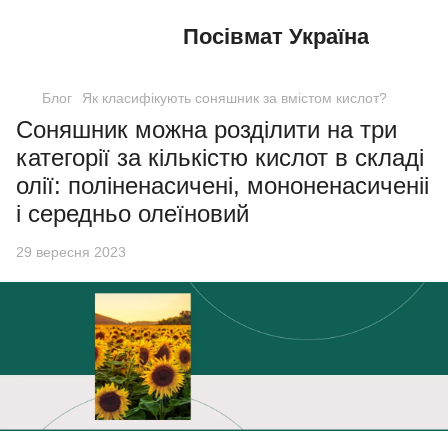
Посівмат Україна
Блог
Як класифікують соняшник за вмістом кислот?
Соняшник можна розділити на три
категорії за кількістю кислот в складі
олії: поліненасичені, мононенасиченіі
і середньо олеїновий
29 вересня 2023