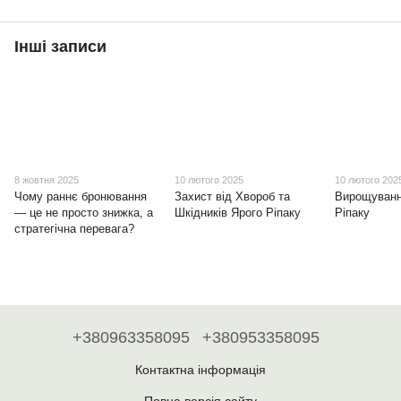
Інші записи
8 жовтня 2025
10 лютого 2025
10 лютого 202
Чому раннє бронювання
Захист від Хвороб та
Вирощуванн
— це не просто знижка, а
Шкідників Ярого Ріпаку
Ріпаку
стратегічна перевага?
+380963358095
+380953358095
Контактна інформація
Повна версія сайту