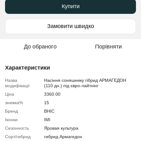
Купити
Замовити швидко
До обраного
Порівняти
Характеристики
Назва
Насіння соняшнику гібрид АРМАГЕДОН
модифікації
(110 дн.) під євро-лайтнінг
Ціна
3360.00
знижка%
15
Бренд
ВНІС
Іконки
ІМІ
Сезонность
Яровая культура
Сорт/гибрид
гибрид Армагедон