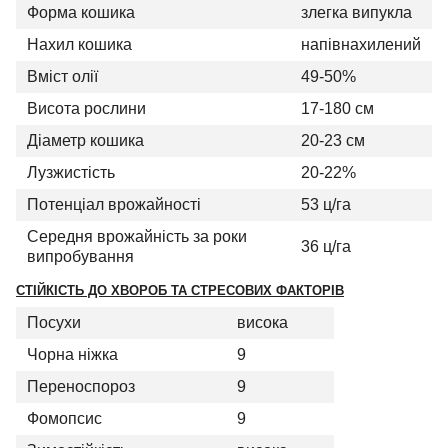
Форма кошика
злегка випукла
Нахил кошика
напівнахилений
Вміст олії
49-50%
Висота рослини
17-180 см
Діаметр кошика
20-23 см
Лузжистість
20-22%
Потенціал врожайності
53 ц/га
Середня врожайність за роки
36 ц/га
випробування
СТІЙКІСТЬ ДО ХВОРОБ ТА СТРЕСОВИХ ФАКТОРІВ
Посухи
висока
Чорна ніжка
9
Переноспороз
9
Фомопсис
9