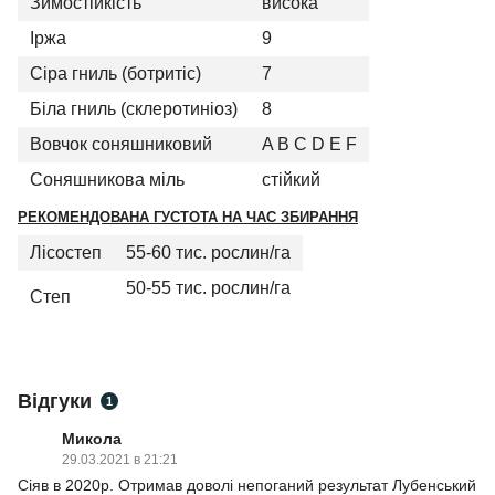
Зимостійкість
висока
Іржа
9
Сіра гниль (ботритіс)
7
Біла гниль (склеротиніоз)
8
Вовчок соняшниковий
A B C D E F
Соняшникова міль
стійкий
РЕКОМЕНДОВАНА ГУСТОТА НА ЧАС ЗБИРАННЯ
Лісостеп
55-60 тис. рослин/га
50-55 тис. рослин/га
Степ
Відгуки
1
Микола
29.03.2021 в 21:21
Сіяв в 2020р. Отримав доволі непоганий результат Лубенський