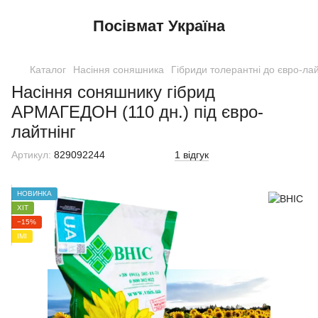
Посівмат Україна
Каталог
Насіння соняшника
Гібриди толерантні до євро-лай
Насіння соняшнику гібрид
АРМАГЕДОН (110 дн.) під євро-
лайтнінг
Артикул:
829092244
1 відгук
НОВИНКА
ХІТ
−15%
ІМІ