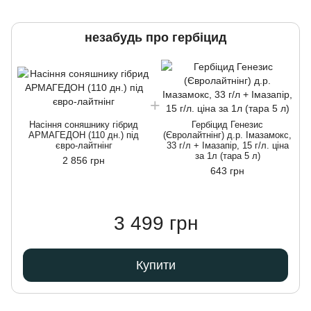
незабудь про гербіцид
Насіння соняшнику гібрид
Гербіцид Генезис
АРМАГЕДОН (110 дн.) під
(Євролайтнінг) д.р. Імазамокс,
євро-лайтнінг
33 г/л + Імазапір, 15 г/л. ціна
за 1л (тара 5 л)
2 856 грн
643 грн
3 499 грн
Купити