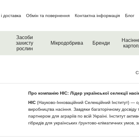
і доставка
Обмін та повернення
Контактна інформація
Блог
Засоби
Насінн
захисту
Мікродобрива
Бренди
картоп
рослин
С
Про компанію НІС: Лідер української селекції насі
НІС
(Науково-Інноваційний Селекційний Інститут) — од
виробництва насіння. Завдяки багаторічному досвіду т
партнером для аграріїв по всій Україні. Інститут акт
гібридів для українських ґрунтово-кліматичних умов, з
Основною метою компанії є надання аграріям високоя