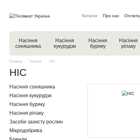
Перейти до основного контенту
Каталог
Про нас
Оплата 
Насіння
Насіння
Насіння
Насіння
соняшника
кукурудзи
буряку
ріпаку
Головна
Каталог
НІС
НІС
Насіння соняшника
Насіння кукурудзи
Насіння буряку
Насіння ріпаку
Засоби захисту рослин
Мікродобрива
Бренди