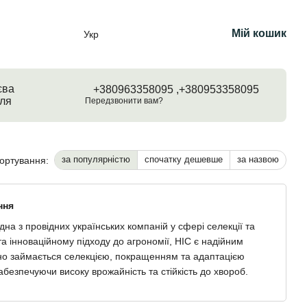
Мій кошик
Укр
єва
+380963358095 ,
+380953358095
ля
Передзвонити вам?
за популярністю
спочатку дешевше
за назвою
ортування:
ння
на з провідних українських компаній у сфері селекції та
а інноваційному підходу до агрономії, НІС є надійним
ивно займається селекцією, покращенням та адаптацією
абезпечуючи високу врожайність та стійкість до хвороб.
кісного насіння, яке відповідає найвищим стандартам та