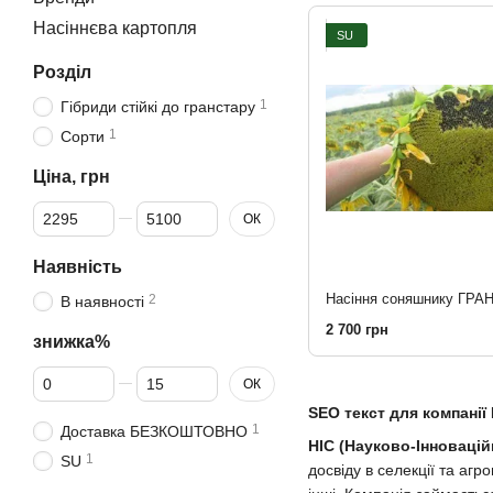
Насіннєва картопля
SU
Розділ
1
Гібриди стійкі до гранстару
1
Сорти
Ціна, грн
Від Ціна, грн
До Ціна, грн
ОК
Наявність
2
В наявності
2 700 грн
знижка%
Від знижка%
До знижка%
ОК
SEO текст для компанії
1
Доставка БЕЗКОШТОВНО
НІС (Науково-Інновацій
1
SU
досвіду в селекції та аг