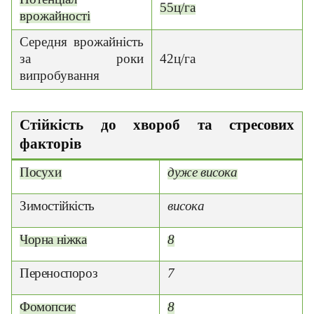
55ц/га
врожайності
Середня врожайність
за роки
42ц/га
випробування
Стійкість до хвороб та стресових
факторів
Посухи
дуже висока
Зимостійкість
висока
Чорна ніжка
8
Переноспороз
7
Фомопсис
8