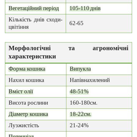
Вегетаційний період
105-110
днів
Кількість днів сходи-
62-65
цвітіння
Морфологічні та агрономічні
характеристики
Форма кошика
Випукла
Нахил кошика
Напівнахилений
Вміст олії
48-51%
Висота рослини
160-180см.
Діаметр кошика
18-22см.
Лузжистість
21-24%
Потенціал