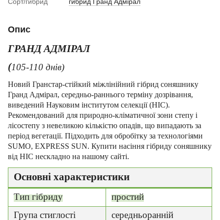
Сорт/гибрид
гибрид Гранд Адмірал
Опис
ГРАНД АДМІРАЛ
(
105-110 днів)
Новий Гранстар-стійкий міжлінійний гібрид соняшнику
Гранд Адмірал, середньо-раннього терміну дозрівання,
виведений Науковим інститутом селекції (НІС).
Рекомендований для природно-кліматичної зони степу і
лісостепу з невеликою кількістю опадів, що випадають за
період вегетації. Підходить для обробітку за технологіями
SUMO, EXPRESS SUN. Купити насіння гібриду соняшнику
від НІС нескладно на нашому сайті.
Основні характеристики
Тип гібриду
простий
Група стиглості
середньоранній