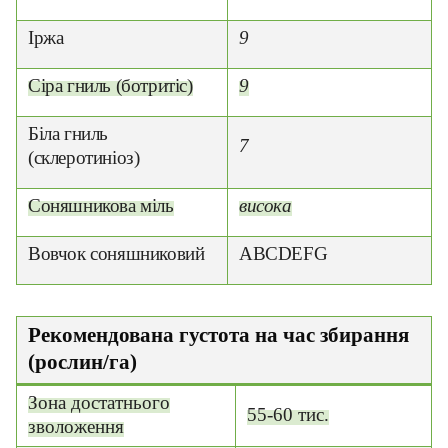
Іржа
9
Сіра гниль (ботритіс)
9
Біла гниль
7
(склеротиніоз)
Соняшникова міль
висока
Вовчок соняшниковий
ABCDEFG
Рекомендована густота на час збирання
(рослин/га)
Зона достатнього
55-60 тис.
зволоження