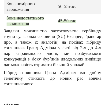
Зона помірного
50-55тис.
зволоження
Зона недостатнього
45-50 тис
зволоження
Завдяки можливістю застосовувати гербіциду
групи сульфонал-сечовини (
SU
) Експрес, Гранстар
про, а також їх аналогів) на посівах гібриду
соняшника Гранд Адмірал у фазі від 2-х до 4-х
пар справжнього листя, ми позбуваємося
конкуренції з боку бур’янів дводольних видівщо
дає можливість отримати більший урожай.
Гібрид соняшника Гранд Адмірал має добру
генетичну стійкість до нових рас вовчка
соняшникового.