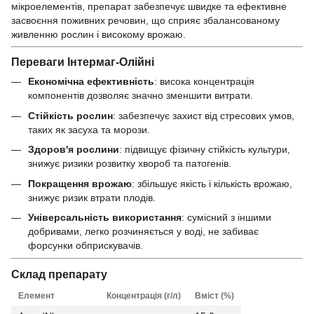
мікроелементів, препарат забезпечує швидке та ефективне
засвоєння поживних речовин, що сприяє збалансованому
живленню рослин і високому врожаю.
Переваги Інтермаг-Олійні
Економічна ефективність
: висока концентрація
компонентів дозволяє значно зменшити витрати.
Стійкість рослин
: забезпечує захист від стресових умов,
таких як засуха та морози.
Здоров'я рослини
: підвищує фізичну стійкість культури,
знижує ризики розвитку хвороб та патогенів.
Покращення врожаю
: збільшує якість і кількість врожаю,
знижує ризик втрати плодів.
Універсальність використання
: сумісний з іншими
добривами, легко розчиняється у воді, не забиває
форсунки обприскувачів.
Склад препарату
Елемент
Концентрація (г/л)
Вміст (%)