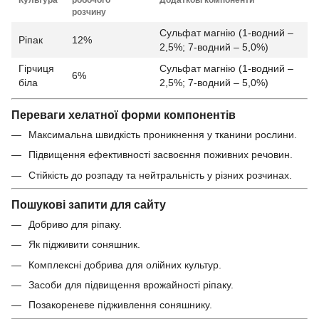
Культура
робочого
Додаткові компоненти
розчину
Сульфат магнію (1-водний –
Ріпак
12%
2,5%; 7-водний – 5,0%)
Гірчиця
Сульфат магнію (1-водний –
6%
біла
2,5%; 7-водний – 5,0%)
Переваги хелатної форми компонентів
Максимальна швидкість проникнення у тканини рослини.
Підвищення ефективності засвоєння поживних речовин.
Стійкість до розпаду та нейтральність у різних розчинах.
Пошукові запити для сайту
Добриво для ріпаку.
Як підживити соняшник.
Комплексні добрива для олійних культур.
Засоби для підвищення врожайності ріпаку.
Позакореневе підживлення соняшнику.