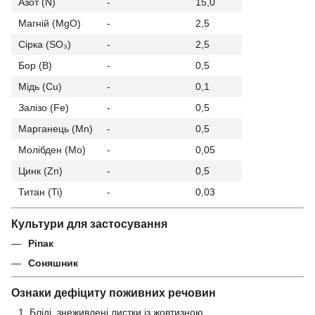
Азот (N)
-
15,0
Магній (MgO)
-
2,5
Сірка (SO₃)
-
2,5
Бор (B)
-
0,5
Мідь (Cu)
-
0,1
Залізо (Fe)
-
0,5
Марганець (Mn)
-
0,5
Молібден (Mo)
-
0,05
Цинк (Zn)
-
0,5
Титан (Ti)
-
0,03
Культури для застосування
Ріпак
Соняшник
Ознаки дефіциту поживних речовин
Бліді, знеживлені листки із жовтизною.