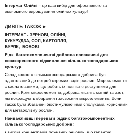
Інтермаг-Олійні
– це ваш вибір для ефективного та
економного вирощування олійних культур!
ДИВІТЬ ТАКОЖ ►
ІНТЕРМАГ -
ЗЕРНОBI
,
ОЛIЙНI,
КУКУРУДЗА
, СОЯ, КАРТОПЛЯ,
БУРЯК,
БОБОВI
Рідкі багатокомпонентні добрива призначені для
позакореневого підживлення сільськогосподарських
культур.
Склад кожного сільськогосподарського добрива був
адаптований до потреб окремих видів рослин. Мікроелементи
є схелатованими, що робить їх повністю доступними для
рослин. Крім мікроелементів, добрива містять магній та азот,
які покращують вбирання і засвоєння мікроелементів. Вони
також були збагачені біостимулюючими сполуками, корисними
для метаболізму рослин.
Найважливіші переваги рідких багатокомпонентних
сільськогосподарських добрив:
• висока концентрація поживних речовин, що гарантує