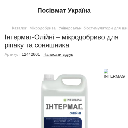
Посівмат Україна
Каталог
Мікродобрива
Універсальні біостимулятори для ши
Інтермаг-Олійні – мікродобриво для
ріпаку та соняшника
Артикул:
12442801
Написати відгук