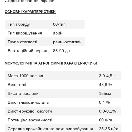
Східних областай України.
ОСНОВНІ ХАРАКТЕРИСТИКИ
Тип гібриду
00-тип
Тип вирощування
ярий
Група стиглості
ранньостиглий
Вегетаційний період
85-90 дн.
МОРФОЛОГІЧНІ ТА АГРОНОМІЧНІ ХАРАКТЕРИСТИКИ
Маса 1000 насінин
3,9-4,5 г
Вміст олії
48,6 %
Висота рослини
155см
Вміст глюкозинолатів
0,4 %
Вміст ерукової кислоти
0,0-0,1%
Потенціал врожайності
60 ц/га
Середня врожайність за роки випробування
25-35 ц/га