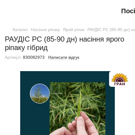
Пос
Каталог
Насіння ріпаку
Ярий ріпак
РАУДІС РС (85-90 дн) на
РАУДІС РС (85-90 дн) насіння ярого
ріпаку гібрид
Артикул:
830082973
Написати відгук