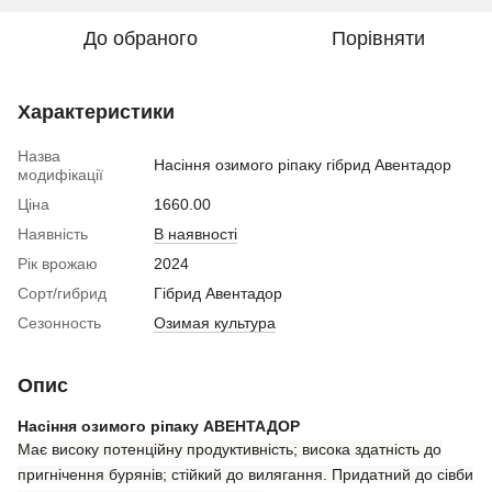
До обраного
Порівняти
Характеристики
Назва
Насіння озимого ріпаку гібрид Авентадор
модифікації
Ціна
1660.00
Наявність
В наявності
Рік врожаю
2024
Сорт/гибрид
Гібрид Авентадор
Сезонность
Озимая культура
Опис
Насіння озимого ріпаку АВЕНТАДОР
Має
високу потенційну продуктивність; висока здатність до
пригнічення бурянів; стійкий до вилягання. Придатний до сівби