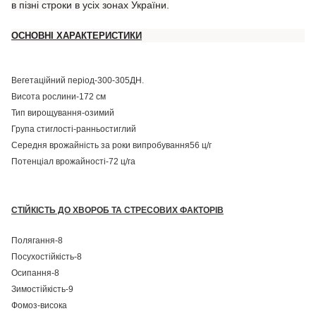
в пізні строки в усіх зонах України.
ОСНОВНІ ХАРАКТЕРИСТИКИ
Вегетаційний період-300-305ДН.
Висота рослини-172 см
Тип вирощування-озимий
Група стиглості-ранньостиглий
Середня врожайність за роки випробування56 ц/г
Потенціал врожайності-72 ц/га
СТІЙКІСТЬ ДО ХВОРОБ ТА СТРЕСОВИХ ФАКТОРІВ
Полягання-8
Посухостійкість-8
Осипання-8
Зимостійкість-9
Фомоз-висока