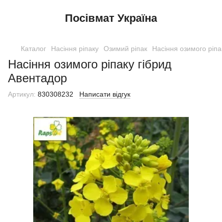
Посівмат Україна
Каталог
Насіння ріпаку
Озимий ріпак
Насіння озимого ріпа
Насіння озимого ріпаку гібрид
Авентадор
Артикул:
830308232
Написати відгук