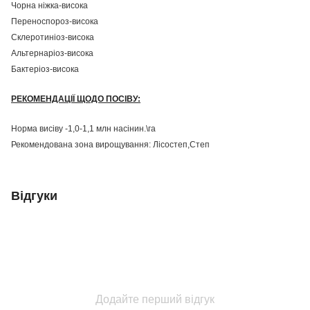
Чорна ніжка-висока
Переноспороз-висока
Склеротиніоз-висока
Альтернаріоз-висока
Бактеріоз-висока
РЕКОМЕНДАЦІЇ ЩОДО ПОСІВУ:
Норма висіву -1,0-1,1 млн насінин.\га
Рекомендована зона вирощування: Лісостеп,Степ
Відгуки
Додайте перший відгук