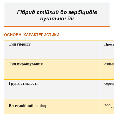
Гібрид стійкий до гербіцидів
суцільної дії
ОСНОВНІ ХАРАКТЕРИСТИКИ
Тип гібриду
Прос
Тип вирощування
озим
Група стиглості
сере
Вегетаційний період
300 д