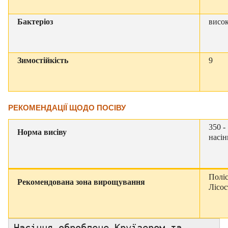
Бактеріоз
висо
Зимостійкість
9
РЕКОМЕНДАЦІЇ ЩОДО ПОСІВУ
350 -
Норма висіву
насін
Поліс
Рекомендована зона вирощування
Лісос
Насіння оброблене Круїзером та