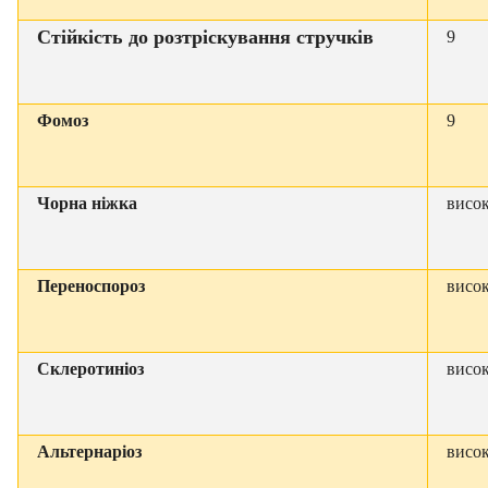
Стійкість до розтріскування стручків
9
Фомоз
9
Чорна ніжка
висо
Переноспороз
висо
Склеротиніоз
висо
Альтернаріоз
висо