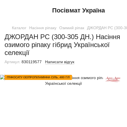
Посівмат Україна
Каталог
Насіння ріпаку
Озимий ріпак
ДЖОРДАН РС (300-305 
ДЖОРДАН РС (300-305 ДН.) Насіння
озимого ріпаку гібрид Української
селекції
Артикул:
830119577
Написати відгук
ГЛІФОСАТУ ІЗОПРОПІЛАМІННА СІЛЬ, 480 Г/Л