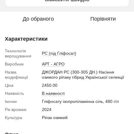
До обраного
Порівняти
Характеристики
Технологія
РС (під Гліфосат)
вирощування
Виробник
АРТ - АГРО
Назва
ДЖОРДАН РС (300-305 ДН.) Насіння
модифікації
озимого ріпаку гібрид Української селекції
Ціна
2450.00
Наявність
В наявності
Іконки
Гліфосату ізопропіламінна сіль, 480 г/л
Рік врожаю
2024
Культура
Ріпак озимий