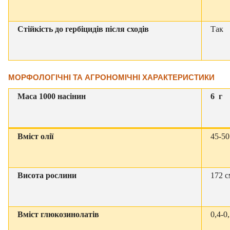
Стійкість до гербіцидів після сходів
Так
МОРФОЛОГІЧНІ ТА АГРОНОМІЧНІ ХАРАКТЕРИСТИКИ
Маса 1000 насінин
6 г
Вміст олії
45-5
Висота рослини
172 с
Вміст глюкозинолатів
0,4-0