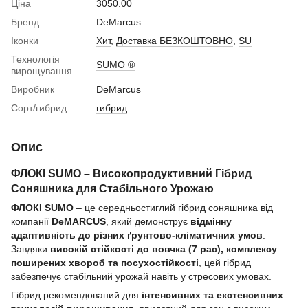
Ціна
3050.00
Бренд
DeMarcus
Іконки
Хит
,
Доставка БЕЗКОШТОВНО
,
SU
Технологія
SUMO ®
вирощування
Виробник
DeMarcus
Сорт/гибрид
гибрид
Опис
ФЛОКІ SUMO – Високопродуктивний Гібрид
Соняшника для Стабільного Урожаю
ФЛОКІ SUMO
– це середньостиглий гібрид соняшника від
компанії
DeMARCUS
, який демонструє
відмінну
адаптивність до різних ґрунтово-кліматичних умов
.
Завдяки
високій стійкості до вовчка (7 рас), комплексу
поширених хвороб та посухостійкості
, цей гібрид
забезпечує стабільний урожай навіть у стресових умовах.
Гібрид рекомендований для
інтенсивних та екстенсивних