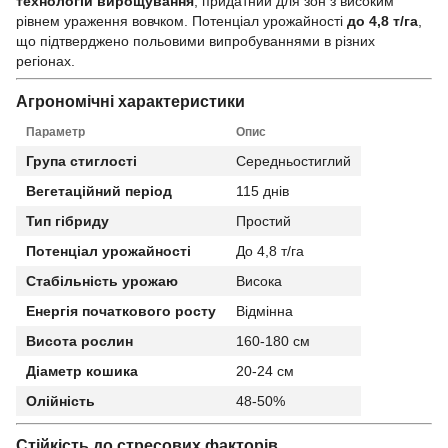
технологій вирощування
, придатний для зон з високим
рівнем ураження вовчком. Потенціал урожайності
до 4,8 т/га
,
що підтверджено польовими випробуваннями в різних
регіонах.
Агрономічні характеристики
Параметр
Опис
Група стиглості
Середньостиглий
Вегетаційний період
115 днів
Тип гібриду
Простий
Потенціал урожайності
До 4,8 т/га
Стабільність урожаю
Висока
Енергія початкового росту
Відмінна
Висота рослин
160-180 см
Діаметр кошика
20-24 см
Олійність
48-50%
Стійкість до стресових факторів