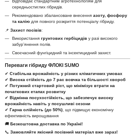
Відповідає стандартним агротехнологіям для
середньостиглих гібридів.
Рекомендовано збалансоване внесення
азоту, фосфору
та калію
для повного розкриття потенціалу гібриду.
📌
Захист посівів
:
Використання
грунтових гербіцидів
у разі високого
забур’янення полів.
Своєчасний фунгіцидний та інсектицидний захист.
Переваги гібриду ФЛОКІ SUMO
✔
Стабільна врожайність у різних кліматичних умовах
✔
Висока стійкість до 7 рас вовчка та більшості хвороб
✔
Потужний стартовий ріст, що мінімізує втрати на
початкових етапах розвитку
✔
Відмінна посухостійкість, що забезпечує високу
врожайність навіть у посушливі сезони
✔
Гарна олійність (до 50%)
, що підвищує економічну
ефективність вирощування
🚚
Безкоштовна доставка по Україні!
📞
Замовляйте якісний посівний матеріал вже зараз!