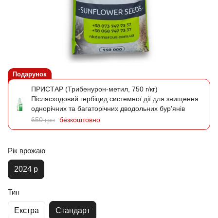
Подарунок
ПРИСТАР (Трибенурон-метил, 750 г/кг)
Післясходовий гербіцид системної дії для знищення
однорічних та багаторічних дводольних бур’янів
650 грн
безкоштовно
Рік врожаю
2024 р
Тип
Екстра
Стандарт