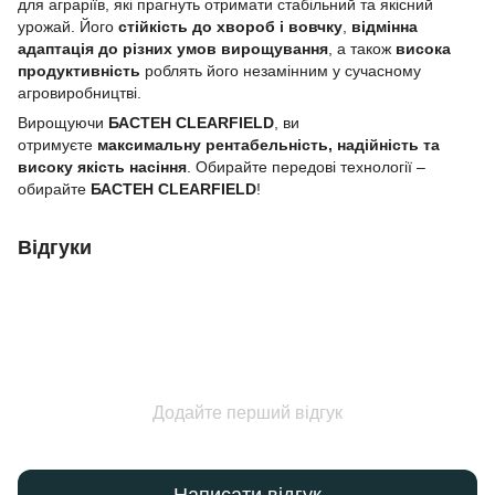
для аграріїв, які прагнуть отримати стабільний та якісний
урожай. Його
стійкість до хвороб і вовчку
,
відмінна
адаптація до різних умов вирощування
, а також
висока
продуктивність
роблять його незамінним у сучасному
агровиробництві.
Вирощуючи
БАСТЕН CLEARFIELD
, ви
отримуєте
максимальну рентабельність, надійність та
високу якість насіння
. Обирайте передові технології –
обирайте
БАСТЕН CLEARFIELD
!
Відгуки
Додайте перший відгук