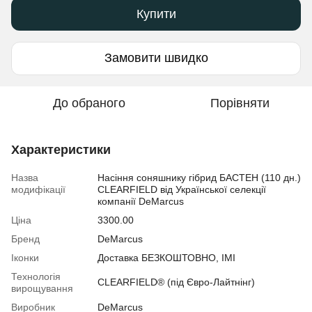
Купити
Замовити швидко
До обраного
Порівняти
Характеристики
Назва
Насіння соняшнику гібрид БАСТЕН (110 дн.)
модифікації
CLEARFIELD від Української селекції
компанії DeMarcus
Ціна
3300.00
Бренд
DeMarcus
Іконки
Доставка БЕЗКОШТОВНО, ІМІ
Технологія
CLEARFIELD® (під Євро-Лайтнінг)
вирощування
Виробник
DeMarcus