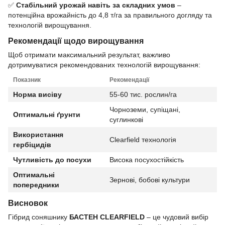
✅
Стабільний урожай навіть за складних умов
–
потенційна врожайність до 4,8 т/га за правильного догляду та
технологій вирощування.
Рекомендації щодо вирощування
Щоб отримати максимальний результат, важливо
дотримуватися рекомендованих технологій вирощування:
Показник
Рекомендації
Норма висіву
55-60 тис. рослин/га
Чорноземи, супіщані,
Оптимальні ґрунти
суглинкові
Використання
Clearfield технологія
гербіцидів
Чутливість до посухи
Висока посухостійкість
Оптимальні
Зернові, бобові культури
попередники
Висновок
Гібрид соняшнику
БАСТЕН CLEARFIELD
– це чудовий вибір