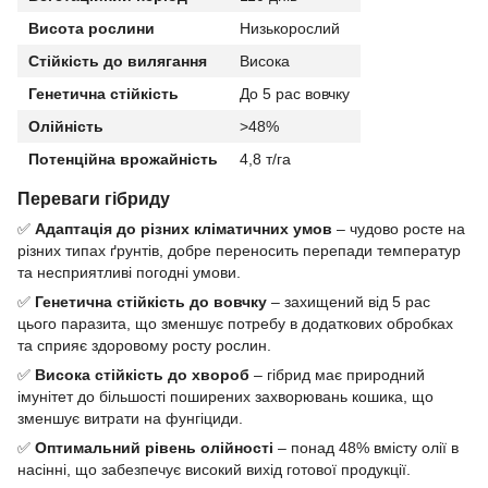
Висота рослини
Низькорослий
Стійкість до вилягання
Висока
Генетична стійкість
До 5 рас вовчку
Олійність
>48%
Потенційна врожайність
4,8 т/га
Переваги гібриду
✅
Адаптація до різних кліматичних умов
– чудово росте на
різних типах ґрунтів, добре переносить перепади температур
та несприятливі погодні умови.
✅
Генетична стійкість до вовчку
– захищений від 5 рас
цього паразита, що зменшує потребу в додаткових обробках
та сприяє здоровому росту рослин.
✅
Висока стійкість до хвороб
– гібрид має природний
імунітет до більшості поширених захворювань кошика, що
зменшує витрати на фунгіциди.
✅
Оптимальний рівень олійності
– понад 48% вмісту олії в
насінні, що забезпечує високий вихід готової продукції.