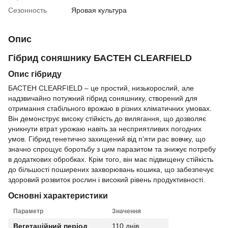
Сезонность
Яровая культура
Опис
Гібрид соняшнику БАСТЕН CLEARFIELD
Опис гібриду
БАСТЕН CLEARFIELD – це простий, низькорослий, але
надзвичайно потужний гібрид соняшнику, створений для
отримання стабільного врожаю в різних кліматичних умовах.
Він демонструє високу стійкість до вилягання, що дозволяє
уникнути втрат урожаю навіть за несприятливих погодних
умов. Гібрид генетично захищений від п'яти рас вовчку, що
значно спрощує боротьбу з цим паразитом та знижує потребу
в додаткових обробках. Крім того, він має підвищену стійкість
до більшості поширених захворювань кошика, що забезпечує
здоровий розвиток рослин і високий рівень продуктивності.
Основні характеристики
Параметр
Значення
Вегетаційний період
110 днів