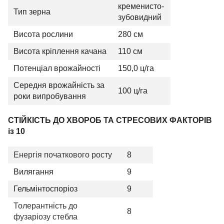
кременисто-
Тип зерна
зубовидний
Висота рослини
280 см
Висота кріплення качана
110 см
Потенціал врожайності
150,0 ц/га
Середня врожайність за
100 ц/га
роки випробування
СТІЙКІСТЬ ДО ХВОРОБ ТА СТРЕСОВИХ ФАКТОРІВ
із 10
Енергія початкового росту
8
Вилягання
9
Гельмінтоспоріоз
9
Толерантність до
8
фузаріозу стебла