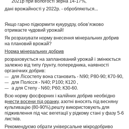
2021р при вологості зерна 14-17%,
дані
врожайності у 2022р. - обробляються...
Якщо гарно підкормити кукурудзу, обов’язково
отримаєте чудовий урожай!
Як розрахувати норму внесення мінеральних добрив
на плановий врожай?
Норма мінеральних добрив
розраховується на запланований урожай і змінюється
залежно від типу ґрунту, попередника, наявності
органічних добрив:
для Лісостепу
вона становить - N90; Р80-90; К70-90,
для Полісся
- N40; Р100; К120 ,
а для Степу
- N60; Р60; К30-60.
Всю норму фосфорних і калійних добрив необхідно
в
нести восени під оранку
, азотні вносять під весняну
культивацію (80-90%),решту використовують для
підживлення під час вегетації у рідкому стані у фазу 5-6
листків.
Рекомендуємо обрати універсальне мікродобриво