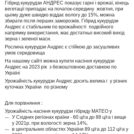
Гібрид кукурудзи АНДРЕС показує гарні і врожаї, кінець
вегетації припадає на початок-середину жовтня, при
цьому дуже швидко віддає вологу до 15%, можна
збирати після перших заморозків. Гібрид кукурудзи
Андрес є стабільним по врожайності подвійного
напрямку використання, має достатньо високий вихід
зерна і зеленої маси.
Рослина кукурудзи Андрес є стійкою до засушливих
умов серидовища
На нашому сайті можна купити насіння кукурудзи
Андрес на 2023 рік з безкоштовною доставкою по
Україні
Урожайність кукурудзи Андрес досить велика і у різних
куточках України по різному
Для порівняння :
Урожайність насіння кукурудзи гібриду МАТЕО у
У Східних регіонах країни - 60 ц/га до 88 ц/га і вище
у 2021р. при вологості зерна 14%,
в центральних областях України 89 ц/га до 112 ц/га у