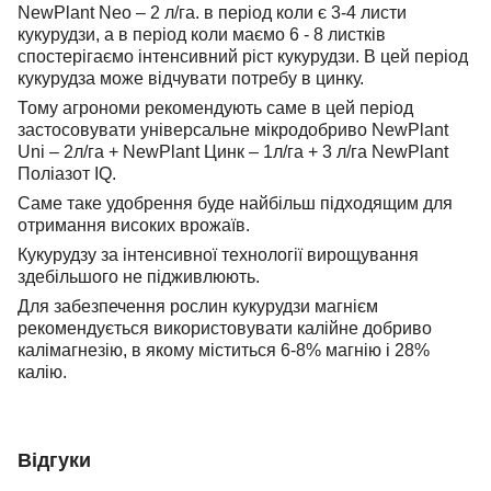
NewPlant Neo – 2 л/га
. в період коли є 3-4 листи
кукурудзи, а в період коли маємо 6 - 8 листків
спостерігаємо інтенсивний ріст кукурудзи. В цей період
кукурудза може відчувати потребу в цинку.
Тому агрономи рекомендують саме в цей період
застосовувати універсальне мікродобриво NewPlant
Uni – 2л/га + NewPlant Цинк – 1л/га + 3 л/га NewPlant
Поліазот IQ.
Саме таке удобрення буде найбільш підходящим для
отримання високих врожаїв.
Кукурудзу за інтенсивної технології вирощування
здебільшого не підживлюють
.
Для забезпечення рослин кукурудзи магнієм
рекомендується використовувати калійне добриво
калімагнезію, в якому міститься 6-8% магнію і 28%
калію.
Відгуки