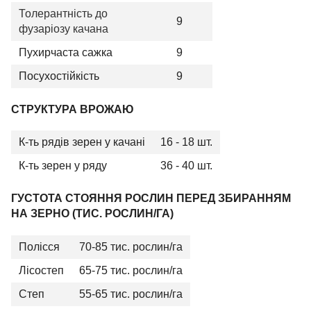
Толерантність до
9
фузаріозу качана
Пухирчаста сажка
9
Посухостійкість
9
СТРУКТУРА ВРОЖАЮ
К-ть рядів зерен у качані
16 - 18 шт.
К-ть зерен у ряду
36 - 40 шт.
ГУСТОТА СТОЯННЯ РОСЛИН ПЕРЕД ЗБИРАННЯМ
НА ЗЕРНО (ТИС. РОСЛИН/ГА)
Полісся
70-85 тис. рослин/га
Лісостеп
65-75 тис. рослин/га
Степ
55-65 тис. рослин/га