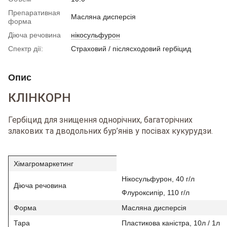
Препаративная
Масляна дисперсія
форма
Діюча речовина
нікосульфурон
Спектр дії:
Страховий / післясходовий гербіцид
Опис
КЛІНКОРН
Гербіцид для знищення однорічних, багаторічних
злакових та дводольних бур’янів у посівах кукурудзи.
Хімагромаркетинг
Нікосульфурон, 40 г/л
Діюча речовина
Флуроксипір, 110 г/л
Форма
Масляна дисперсія
Тара
Пластикова каністра, 10л / 1л