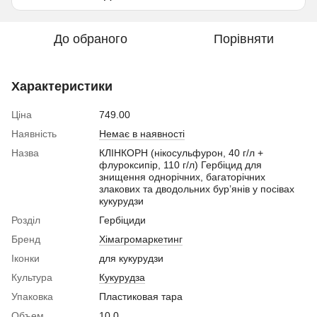
До обраного
Порівняти
Характеристики
Ціна
749.00
Наявність
Немає в наявності
Назва
КЛІНКОРН (нікосульфурон, 40 г/л +
флуроксипір, 110 г/л) Гербіцид для
знищення однорічних, багаторічних
злакових та дводольних бур’янів у посівах
кукурудзи
Розділ
Гербіциди
Бренд
Хімагромаркетинг
Іконки
для кукурудзи
Культура
Кукурудза
Упаковка
Пластиковая тара
Объем
10.0