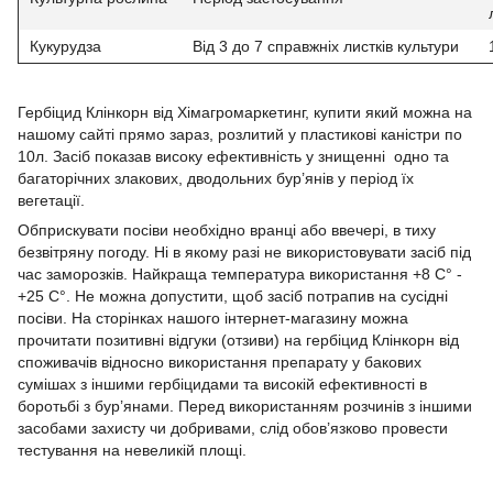
Кукурудза
Від 3 до 7 справжніх листків культури
Гербіцид Клінкорн від Хімагромаркетинг, купити який можна на
нашому сайті прямо зараз, розлитий у пластикові каністри по
10л. Засіб показав високу ефективність у знищенні одно та
багаторічних злакових, дводольних бур’янів у період їх
вегетації.
Обприскувати посіви необхідно вранці або ввечері, в тиху
безвітряну погоду. Ні в якому разі не використовувати засіб під
час заморозків. Найкраща температура використання +8 С° -
+25 С°. Не можна допустити, щоб засіб потрапив на сусідні
посіви. На сторінках нашого інтернет-магазину можна
прочитати позитивні відгуки (отзиви) на гербіцид Клінкорн від
споживачів відносно використання препарату у бакових
сумішах з іншими гербіцидами та високій ефективності в
боротьбі з бур’янами. Перед використанням розчинів з іншими
засобами захисту чи добривами, слід обов’язково провести
тестування на невеликій площі.