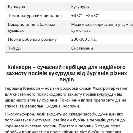
Культура
Кукурудза
Температура використання
+8 С° - +25 С°
Використання в бакових
Можливе використання у суміша
сумішах
сумісність
Норма робочого розчину
200-300 л/га,
Тип дії
Системний
Клінкорн – сучасний гербіцид для надійного
захисту посівів кукурудзи від бур’янів різних
видів
Гербіцид Клінкорн – новітня розробка фірми Хімагромаркетинг
для системного післясходового захисту посівів кукурудзи від
шкідливого впливу бур’янів. Токсичний вплив препарату діє на
злакові та дводольні шкідливі рослини.
Нікосульфурон, який входить до складу засобу, дуже швидко
поглинається листками і стеблами бур’янів переміщується до
кореневої системи рослин. Протягом перших 6 годин після
обробки припиняється поділ клітин та ріст бур’янів, завдяки