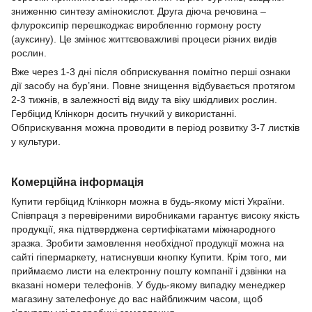
зниженню синтезу амінокислот. Друга діюча речовина –
флуроксипір перешкоджає виробленню гормону росту
(ауксину). Це змінює життєвоважливі процеси різних видів
рослин.
Вже через 1-3 дні після обприскування помітно перші ознаки
дії засобу на бур’яни. Повне знищення відбувається протягом
2-3 тижнів, в залежності від виду та віку шкідливих рослин.
Гербіцид Клінкорн досить гнучкий у використанні.
Обприскування можна проводити в період розвитку 3-7 листків
у культури.
Комерційна інформація
Купити гербіцид Клінкорн можна в будь-якому місті України.
Співпраця з перевіреними виробниками гарантує високу якість
продукції, яка підтверджена сертифікатами міжнародного
зразка. Зробити замовлення необхідної продукції можна на
сайті гіпермаркету, натиснувши кнопку Купити. Крім того, ми
приймаємо листи на електронну пошту компанії і дзвінки на
вказані номери телефонів. У будь-якому випадку менеджер
магазину зателефонує до вас найближчим часом, щоб