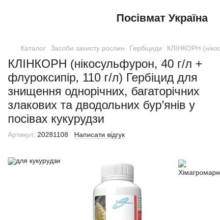
Посівмат Україна
Каталог
Засоби захисту рослин
Гербіциди
КЛІНКОРН (нікос
КЛІНКОРН (нікосульфурон, 40 г/л +
флуроксипір, 110 г/л) Гербіцид для
знищення однорічних, багаторічних
злакових та дводольних бур’янів у
посівах кукурудзи
Артикул:
20281108
Написати відгук