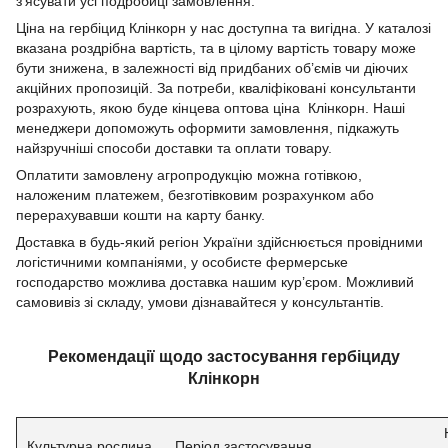
з’ясувати усі подробиці замовлення.
Ціна на гербіцид Клінкорн у нас доступна та вигідна. У каталозі
вказана роздрібна вартість, та в цілому вартість товару може
бути знижена, в залежності від придбаних об’ємів чи діючих
акційних пропозицій. За потреби, кваліфіковані консультанти
розрахують, якою буде кінцева оптова ціна Клінкорн. Наші
менеджери допоможуть оформити замовлення, підкажуть
найзручніші способи доставки та оплати товару.
Оплатити замовлену агропродукцію можна готівкою,
наложеним платежем, безготівковим розрахунком або
перерахувавши кошти на карту банку.
Доставка в будь-який регіон України здійснюється провідними
логістичними компаніями, у особисте фермерське
господарство можлива доставка нашим кур’єром. Можливий
самовивіз зі складу, умови дізнавайтеся у консультантів.
Рекомендації щодо застосування гербіциду
Клінкорн
Культурна рослина
Період застосування