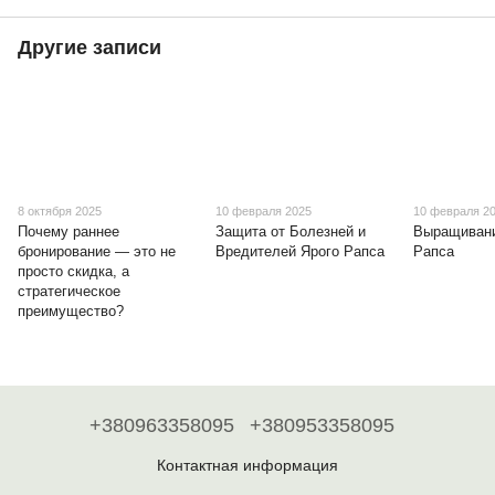
Другие записи
8 октября 2025
10 февраля 2025
10 февраля 2
Почему раннее
Защита от Болезней и
Выращивани
бронирование — это не
Вредителей Ярого Рапса
Рапса
просто скидка, а
стратегическое
преимущество?
+380963358095
+380953358095
Контактная информация