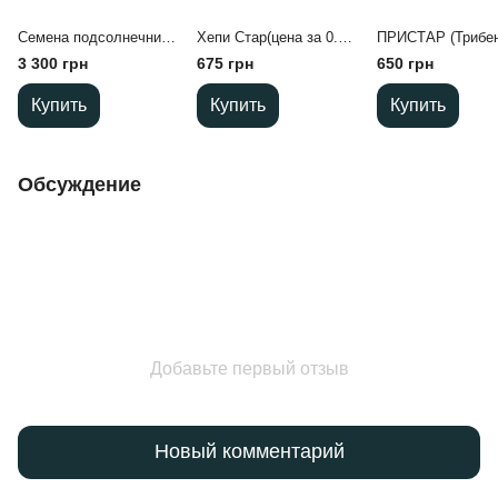
Семена подсолнечника гибрид НСХ 6749, .Под гранстар
Хепи Стар(цена за 0.5 кг)трибенурон-метил,750г\кг
3 300 грн
675 грн
650 грн
Купить
Купить
Купить
Обсуждение
Добавьте первый отзыв
Новый комментарий