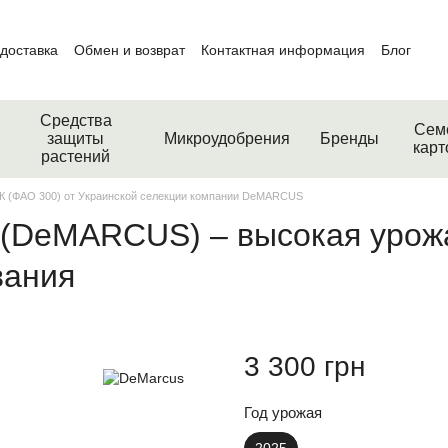
 доставка
Обмен и возврат
Контактная информация
Блог
Средства
Сем
защиты
Микроудобрения
Бренды
кар
растений
К (ФАО 300) от Украинской селекции компании DeMARCUS
(DeMARCUS) – высокая урож
вания
3 300 грн
Год урожая