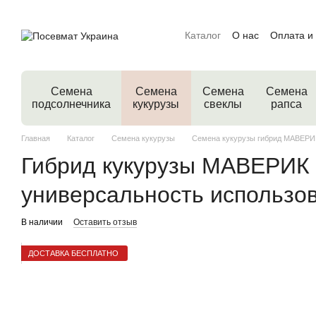
Перейти к основному контенту
Каталог
О нас
Оплата и
Семена
Семена
Семена
Семена
подсолнечника
кукурузы
свеклы
рапса
Главная
Каталог
Семена кукурузы
Семена кукурузы гибрид МАВЕРИ
Гибрид кукурузы МАВЕРИК 
универсальность использо
В наличии
Оставить отзыв
ДОСТАВКА БЕСПЛАТНО