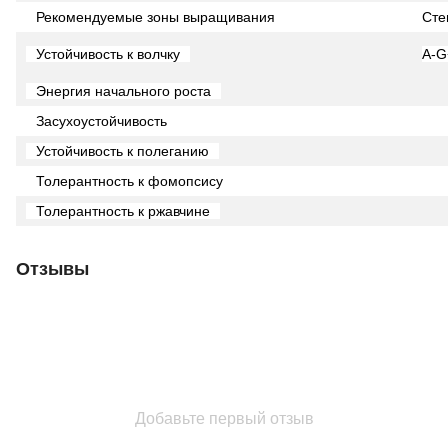
Рекомендуемые зоны выращивания
Сте
Устойчивость к волчку
A-G
Энергия начального роста
Засухоустойчивость
Устойчивость к полеганию
Толерантность к фомопсису
Толерантность к ржавчине
Отзывы
Добавьте первый отзыв