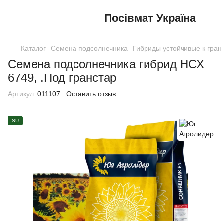
Посівмат Україна
Каталог
Семена подсолнечника
Гибриды устойчивые к гра
Семена подсолнечника гибрид НСХ
6749, .Под гранстар
Артикул:
011107
Оставить отзыв
SU