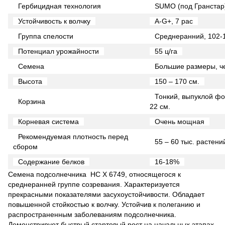
Гербицидная технология
SUMO (под Гранстар
Устойчивость к волчку
A-G+, 7 рас
Группа спелости
Среднеранний, 102-
Потенциал урожайности
55 ц/га
Семена
Большие размеры, че
Высота
150 – 170 см.
Тонкий, выпуклой ф
Корзина
22 см.
Корневая система
Очень мощная
Рекомендуемая плотность перед
55 – 60 тыс. растений
сбором
Содержание белков
16-18%
Семена подсолнечника
НС Х 6749, относящегося к
среднеранней группе созревания. Характеризуется
прекрасными показателями засухоустойчивости. Обладает
повышенной стойкостью к волчку. Устойчив к полеганию и
распространенным заболеваниям подсолнечника.
Демонстрирует быстрый стартовый рост на начальных этапах