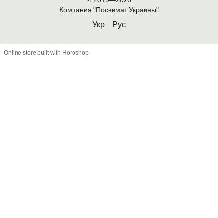
Компания "Посевмат Украины"
Укр
Рус
Online store built with Horoshop