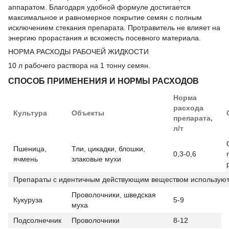
аппаратом. Благодаря удобной формуле достигается
максимальное и равномерное покрытие семян с полным
исключением стекания препарата. Протравитель не влияет на
энергию прорастания и всхожесть посевного материала.
НОРМА РАСХОДЫ РАБОЧЕЙ ЖИДКОСТИ
10 л рабочего раствора на 1 тонну семян.
СПОСОБ ПРИМЕНЕНИЯ И НОРМЫ РАСХОДОВ
Норма
расхода
Культура
Объекты
препарата,
л/т
Пшеница,
Тли, цикадки, блошки,
0,3-0,6
ячмень
злаковые мухи
Препараты с идентичным действующим веществом используют
Проволочники, шведская
Кукуруза
5-9
муха
Подсолнечник
Проволочники
8-12