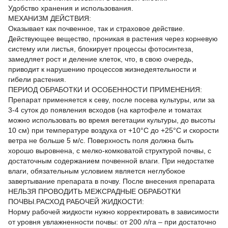
Удобство хранения и использования.
МЕХАНИЗМ ДЕЙСТВИЯ:
Оказывает как почвенное, так и страховое действие.
Действующее вещество, проникая в растения через корневую
систему или листья, блокирует процессы фотосинтеза,
замедляет рост и деление клеток, что, в свою очередь,
приводит к нарушению процессов жизнедеятельности и
гибели растения.
ПЕРИОД ОБРАБОТКИ И ОСОБЕННОСТИ ПРИМЕНЕНИЯ:
Препарат применяется к севу, после посева культуры, или за
3-4 суток до появления всходов (на картофеле и томатах
можно использовать во время вегетации культуры, до высоты
10 см) при температуре воздуха от +10°С до +25°С и скорости
ветра не больше 5 м/с. Поверхность поля должна быть
хорошо выровнена, с мелко-комковатой структурой почвы, с
достаточным содержанием почвенной влаги. При недостатке
влаги, обязательным условием является неглубокое
завертывание препарата в почву. После внесения препарата
НЕЛЬЗЯ ПРОВОДИТЬ МЕЖСРАДНЫЕ ОБРАБОТКИ
ПОЧВЫ.РАСХОД РАБОЧЕЙ ЖИДКОСТИ:
Норму рабочей жидкости нужно корректировать в зависимости
от уровня увлажненности почвы: от 200 л/га – при достаточно