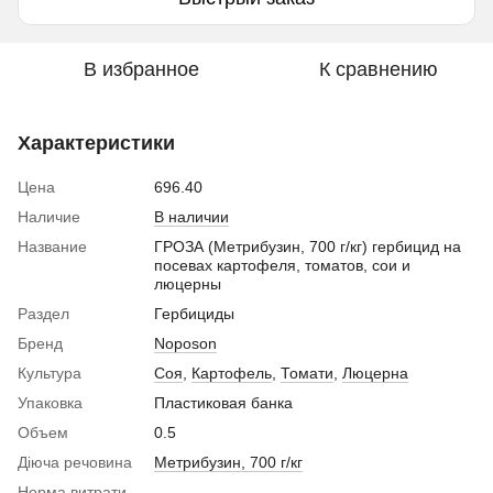
В избранное
К сравнению
Характеристики
Цена
696.40
Наличие
В наличии
Название
ГРОЗА (Метрибузин, 700 г/кг) гербицид на
посевах картофеля, томатов, сои и
люцерны
Раздел
Гербициды
Бренд
Noposon
Культура
Соя
,
Картофель
,
Томати
,
Люцерна
Упаковка
Пластиковая банка
Объем
0.5
Діюча речовина
Метрибузин, 700 г/кг
Норма витрати