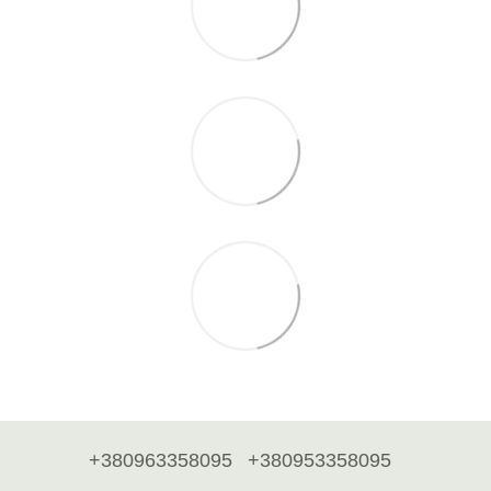
+380963358095
+380953358095