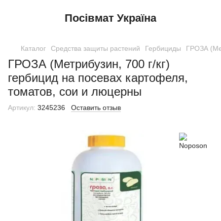
Посівмат Україна
Каталог
Средства защиты растений
Гербициды
ГРОЗА (Мет
ГРОЗА (Метрибузин, 700 г/кг)
гербицид на посевах картофеля,
томатов, сои и люцерны
Артикул:
3245236
Оставить отзыв