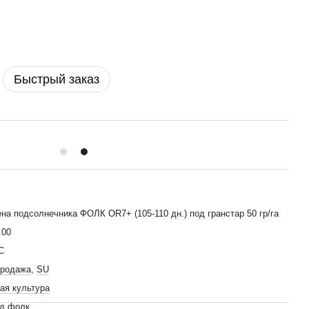
Быстрый заказ
на подсолнечника ФОЛК OR7+ (105-110 дн.) под гранстар 50 гр/га
.00
С
родажа
,
SU
ая культура
ид фолк