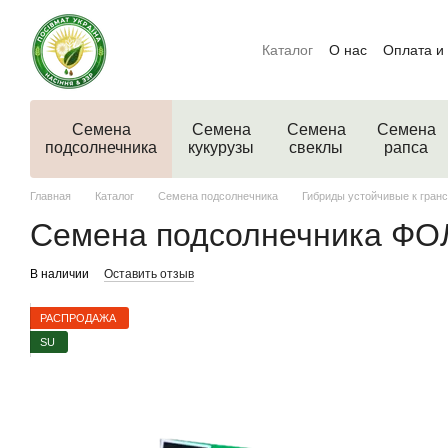
Перейти к основному контенту
Каталог
О нас
Оплата и
Семена
Семена
Семена
Семена
подсолнечника
кукурузы
свеклы
рапса
Главная
Каталог
Семена подсолнечника
Гибриды устойчивые к гран
Семена подсолнечника ФОЛК
В наличии
Оставить отзыв
РАСПРОДАЖА
SU