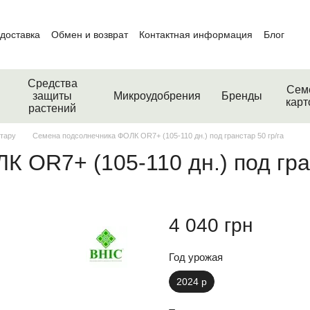
 доставка
Обмен и возврат
Контактная информация
Блог
Средства
Сем
защиты
Микроудобрения
Бренды
кар
растений
стару
Семена подсолнечника ФОЛК OR7+ (105-110 дн.) под гранстар 50 гр/га
 OR7+ (105-110 дн.) под гран
4 040 грн
Год урожая
2024 р