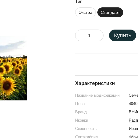
Тип
Экстра
Стандарт
Купить
Характеристики
Название модификации
Семе
Цена
4040
Бренд
ВНИ
Иконки
Расп
Сезонность
Яров
Сорт/гибрид
гібр