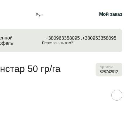
Мой заказ
Рус
енной
+380963358095 ,
+380953358095
тофель
Перезвонить вам?
стар 50 гр/га
Артикул
828742912