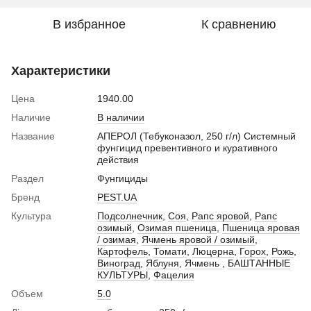
В избранное
К сравнению
Характеристики
Цена
1940.00
Наличие
В наличии
Название
АПЕРОЛ (Тебуконазол, 250 г/л) Системный
фунгицид превентивного и куративного
действия
Раздел
Фунгициды
Бренд
PEST.UA
Культура
Подсолнечник
,
Соя
,
Рапс яровой
,
Рапс
озимый
,
Озимая пшеница
,
Пшеница яровая
/ озимая
,
Ячмень яровой / озимый
,
Картофель
,
Томати
,
Люцерна
,
Горох
,
Рожь
,
Виноград
,
Яблуня
,
Ячмень
,
БАШТАННЫЕ
КУЛЬТУРЫ
,
Фацелия
Объем
5.0