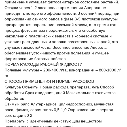
применения улучшает фитосанитарное состояние растений.
Осадки через 1-2 часа после применения Аперола не
приводят к потере его эффективности.В осенний период при
опрыскивании озимого рапса в фазе 3-5 листочков культуры
прекращается нарастание наземной массы, в то время как
процесс фотосинтеза продолжается, что способствует
накоплению пластических веществ в корневой системе и
ускоряет рост длинных и хорошо разветвленных корней, что
улучшает зимостойкость. Весеннее внесение Аперола
обеспечивает устойчивость против полегания и лучшее
формирование боковых побегов.
НОРМА РАСХОДЫ РАБОЧЕЙ ЖИДКОСТИ
Полевые культуры – 200-400 л/га, виноградники – 800-1000 л/
га.
СПОСОБ ПРИМЕНЕНИЯ И НОРМЫ РАСХОДОВ
Культура Объекты Норма расхода препарата, л/га Способ
обработки Срок ожидания, дней Максимальное количество
обработок
Озимый рапс Альтернариоз, цилиндроспориоз, мучнистая
роса, фомоз, серая гниль 0,5-1,0 Опрыскивание в период
вегетации 50 2
Препараты с идентичным действующим веществом
используют на следующих культурах