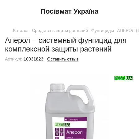
Посівмат Україна
Каталог
Средства защиты растений
Фунгициды
АПЕРОЛ (Т
Аперол – системный фунгицид для
комплексной защиты растений
Артикул:
16031823
Оставить отзыв