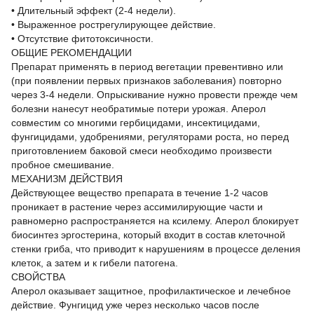
• Длительный эффект (2-4 недели).
• Выраженное рострегулирующее действие.
• Отсутствие фитотоксичности.
ОБЩИЕ РЕКОМЕНДАЦИИ
Препарат применять в период вегетации превентивно или
(при появлении первых признаков заболевания) повторно
через 3-4 недели. Опрыскивание нужно провести прежде чем
болезни нанесут необратимые потери урожая. Аперол
совместим со многими гербицидами, инсектицидами,
фунгицидами, удобрениями, регуляторами роста, но перед
приготовлением баковой смеси необходимо произвести
пробное смешивание.
МЕХАНИЗМ ДЕЙСТВИЯ
Действующее вещество препарата в течение 1-2 часов
проникает в растение через ассимилирующие части и
равномерно распространяется на ксилему. Аперол блокирует
биосинтез эргостерина, который входит в состав клеточной
стенки гриба, что приводит к нарушениям в процессе деления
клеток, а затем и к гибели патогена.
СВОЙСТВА
Аперол оказывает защитное, профилактическое и лечебное
действие. Фунгицид уже через несколько часов после