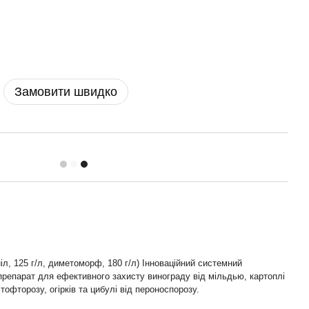
Замовити швидко
л, 125 г/л, диметоморф, 180 г/л) Інноваційний системний
репарат для ефективного захисту винограду від мільдью, картоплі
ітофторозу, огірків та цибулі від пероноспорозу.