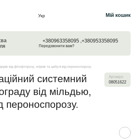
Мій кошик
Укр
єва
+380963358095 ,
+380953358095
ля
Передзвонити вам?
ів від фітофторозу, огірків та цибулі від пероноспорозу.
ваційний системний
Артикул
08051622
граду від мільдью,
ід пероноспорозу.