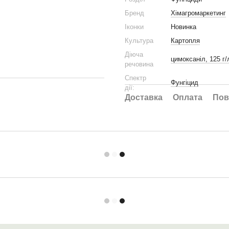
Бренд
Хімагромаркетинг
Іконки
Новинка
Культура
Картопля
Діюча
цимоксаніл, 125 г
речовина
Спектр
Фунгіцид
дії:
Доставка
Оплата
Пов