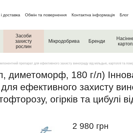
і доставка
Обмін та повернення
Контактна інформація
Блог
Засоби
Насінн
захисту
Мікродобрива
Бренди
картоп
рослин
понентний препарат для ефективного захисту винограду від мільдью, картоплі та помідор
л, диметоморф, 180 г/л) Інно
для ефективного захисту вино
тофторозу, огірків та цибулі в
2 980 грн