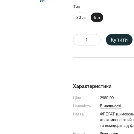
Тип
20 л.
5 л
Купити
Характеристики
Ціна
2980.00
Наявність
В наявності
Назва
ФРЕГАТ (цимоксані
двокомпонентний п
та помідорів від ф
Розділ
Фунгіциди