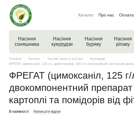
Перейти до основного контенту
Каталог
Про нас
Оплата 
Насіння
Насіння
Насіння
Насіння
соняшника
кукурудзи
буряку
ріпаку
Головна
Каталог
Засоби захисту рослин
Фунгіциди
ФРЕГАТ (цимоксаніл, 125 г/л, диметоморф, 180 г/л) Інноваційний системний двоком
ФРЕГАТ (цимоксаніл, 125 г/
двокомпонентний препарат 
картоплі та помідорів від фі
В наявності
Написати відгук